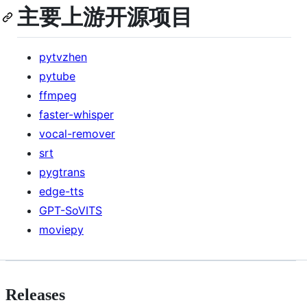
主要上游开源项目
pytvzhen
pytube
ffmpeg
faster-whisper
vocal-remover
srt
pygtrans
edge-tts
GPT-SoVITS
moviepy
Releases