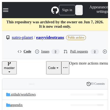
S
Navigation Menu
Appearance
k
Sign in
settings
i
p
t
This repository was archived by the owner on Jun 7, 2026.
o
It is now read-only.
c
o
sutro-planet
/
easyvideotrans
Public archive
n
t
e
Code
Issues
Pull requests
9
0
n
t
Open more actions menu
master
Code
93 Commits
Folders
History
Latest
and
.github/
workflows
commit
files
appendix