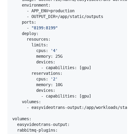
    environment:

      - APP_ENV=production

      - OUTPUT_DIR=/app/static/outputs

    ports:

      - 
"
8199:8199
"
    deploy:

      resources:

        limits:

          cpus: 
'
4
'
          memory: 25G

          devices:

            - capabilities: [gpu]

        reservations:

          cpus: 
'
2
'
          memory: 10G

          devices:

            - capabilities: [gpu]

    volumes:

      - easyvideotrans-output:/app/workloads/static
volumes:

  easyvideotrans-output:

  rabbitmq-plugins:
