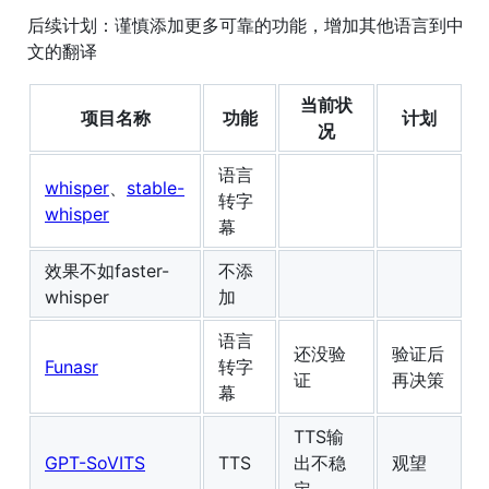
后续计划：谨慎添加更多可靠的功能，增加其他语言到中
文的翻译
当前状
项目名称
功能
计划
况
语言
whisper
、
stable-
转字
whisper
幕
效果不如faster-
不添
whisper
加
语言
还没验
验证后
Funasr
转字
证
再决策
幕
TTS输
GPT-SoVITS
TTS
出不稳
观望
定