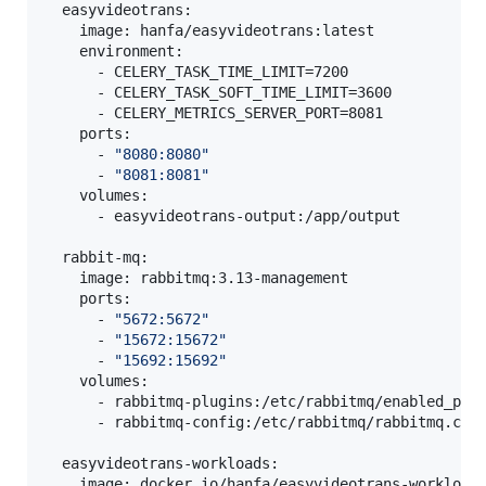
  easyvideotrans:

    image: hanfa/easyvideotrans:latest

    environment:

      - CELERY_TASK_TIME_LIMIT=7200

      - CELERY_TASK_SOFT_TIME_LIMIT=3600

      - CELERY_METRICS_SERVER_PORT=8081

    ports:

      - 
"
8080:8080
"
      - 
"
8081:8081
"
    volumes:

      - easyvideotrans-output:/app/output

  rabbit-mq:

    image: rabbitmq:3.13-management

    ports:

      - 
"
5672:5672
"
      - 
"
15672:15672
"
      - 
"
15692:15692
"
    volumes:

      - rabbitmq-plugins:/etc/rabbitmq/enabled_plug
      - rabbitmq-config:/etc/rabbitmq/rabbitmq.conf
  easyvideotrans-workloads:

    image: docker.io/hanfa/easyvideotrans-workloads