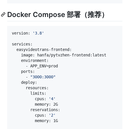
Docker Compose 部署（推荐）
version: 
'
3.8
'
services:

  easyvideotrans-frontend:

    image: hanfa/pytvzhen-frontend:latest

    environment:

      - APP_ENV=prod

    ports:

      - 
"
3000:3000
"
    deploy:

      resources:

        limits:

          cpus: 
'
4
'
          memory: 2G

        reservations:

          cpus: 
'
2
'
          memory: 1G
