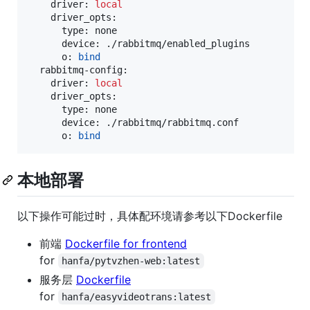
    driver: 
local
    driver_opts:

      type: none

      device: ./rabbitmq/enabled_plugins

      o: 
bind
  rabbitmq-config:

    driver: 
local
    driver_opts:

      type: none

      device: ./rabbitmq/rabbitmq.conf

      o: 
bind
本地部署
以下操作可能过时，具体配环境请参考以下Dockerfile
前端
Dockerfile for frontend
for
hanfa/pytvzhen-web:latest
服务层
Dockerfile
for
hanfa/easyvideotrans:latest