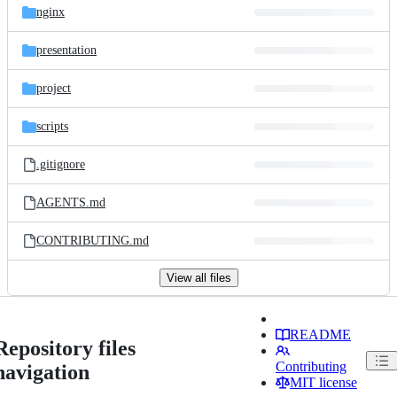
nginx
presentation
project
scripts
.gitignore
AGENTS.md
CONTRIBUTING.md
View all files
README
Repository files
Contributing
navigation
MIT license