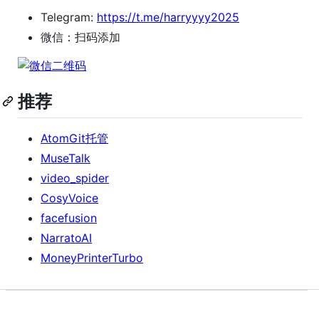
Telegram:
https://t.me/harryyyy2025
微信：扫码添加
推荐
AtomGit托管
MuseTalk
video_spider
CosyVoice
facefusion
NarratoAI
MoneyPrinterTurbo