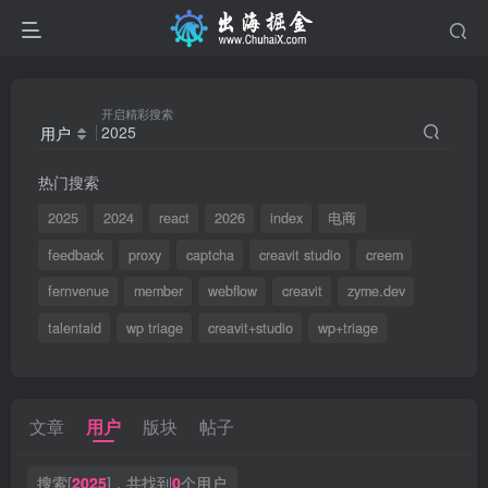
开启精彩搜索
用户
热门搜索
2025
2024
react
2026
index
电商
feedback
proxy
captcha
creavit studio
creem
fernvenue
member
webflow
creavit
zyme.dev
talentaid
wp triage
creavit+studio
wp+triage
文章
用户
版块
帖子
搜索[
2025
]，共找到
0
个用户