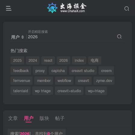
开启精彩搜索
用户
热门搜索
2025
2024
react
2026
index
电商
feedback
proxy
captcha
creavit studio
creem
fernvenue
member
webflow
creavit
zyme.dev
talentaid
wp triage
creavit+studio
wp+triage
文章
用户
版块
帖子
搜索[
2026
]，共找到
0
个用户