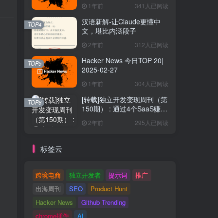
1年前
341人已阅读
汉语新解-让Claude更懂中
TOP4
文，堪比内涵段子
2年前
312人已阅读
Hacker News 今日TOP 20|
TOP5
2025-02-27
1年前
304人已阅读
[转载]独立开发变现周刊（第
TOP6
150期） : 通过4个SaaS赚取
40万欧元
2年前
295人已阅读
标签云
跨境电商
独立开发者
提示词
推广
出海周刊
SEO
Product Hunt
Hacker News
Github Trending
chrome插件
AI