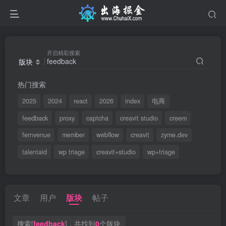
开启精彩搜索
版块
热门搜索
2025
2024
react
2026
index
电商
feedback
proxy
captcha
creavit studio
creem
fernvenue
member
webflow
creavit
zyme.dev
talentaid
wp triage
creavit+studio
wp+triage
文章
用户
版块
帖子
搜索[
feedback
]，共找到
0
个版块