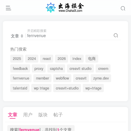
开启精彩搜索
文章
热门搜索
2025
2024
react
2026
index
电商
feedback
proxy
captcha
creavit studio
creem
fernvenue
member
webflow
creavit
zyme.dev
talentaid
wp triage
creavit+studio
wp+triage
文章
用户
版块
帖子
搜索[
fernvenue
]，共找到
1
个文章