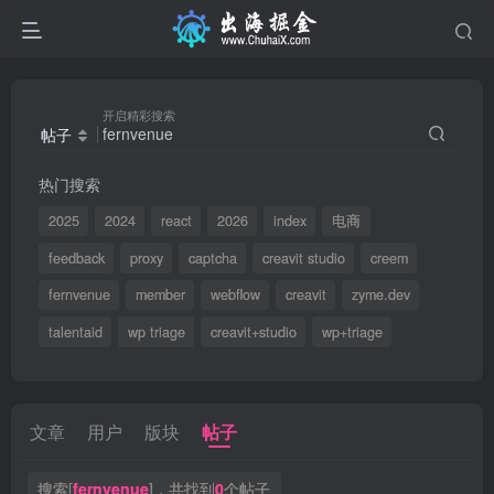
开启精彩搜索
帖子
热门搜索
2025
2024
react
2026
index
电商
feedback
proxy
captcha
creavit studio
creem
fernvenue
member
webflow
creavit
zyme.dev
talentaid
wp triage
creavit+studio
wp+triage
文章
用户
版块
帖子
搜索[
fernvenue
]，共找到
0
个帖子