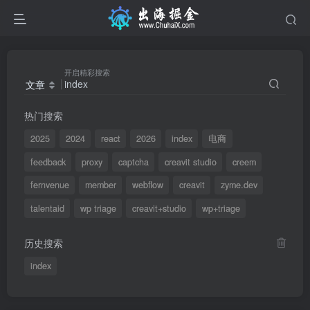
开启精彩搜索
文章
热门搜索
2025
2024
react
2026
index
电商
feedback
proxy
captcha
creavit studio
creem
fernvenue
member
webflow
creavit
zyme.dev
talentaid
wp triage
creavit+studio
wp+triage
历史搜索
index