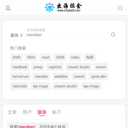
开启精彩搜索
版块
热门搜索
2025
2024
react
2026
index
电商
feedback
proxy
captcha
creavit studio
creem
fernvenue
member
webflow
creavit
zyme.dev
talentaid
wp triage
creavit+studio
wp+triage
文章
用户
版块
帖子
搜索[
member
]，共找到
0
个版块