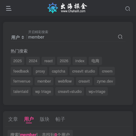
开启精彩搜索
用户
热门搜索
2025
2024
react
2026
index
电商
feedback
proxy
captcha
creavit studio
creem
fernvenue
member
webflow
creavit
zyme.dev
talentaid
wp triage
creavit+studio
wp+triage
文章
用户
版块
帖子
搜索[
member
]，共找到
0
个用户