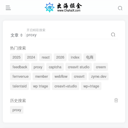
开启精彩搜索
文章
热门搜索
2025
2024
react
2026
index
电商
feedback
proxy
captcha
creavit studio
creem
fernvenue
member
webflow
creavit
zyme.dev
talentaid
wp triage
creavit+studio
wp+triage
历史搜索
proxy