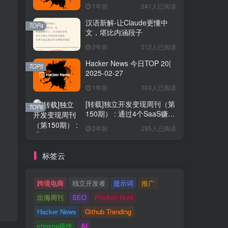
1年前
341人已阅读
汉语新解-让Claude更懂中
TOP4
文，堪比内涵段子
2年前
312人已阅读
Hacker News 今日TOP 20|
TOP5
2025-02-27
1年前
304人已阅读
[转载]独立开发变现周刊（第
TOP6
150期） : 通过4个SaaS赚取
40万欧元
2年前
295人已阅读
标签云
跨境电商
独立开发者
提示词
推广
出海周刊
SEO
Product Hunt
Hacker News
Github Trending
chrome插件
AI