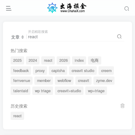
开启精彩搜索
文章
热门搜索
2025
2024
react
2026
index
电商
feedback
proxy
captcha
creavit studio
creem
fernvenue
member
webflow
creavit
zyme.dev
talentaid
wp triage
creavit+studio
wp+triage
历史搜索
react