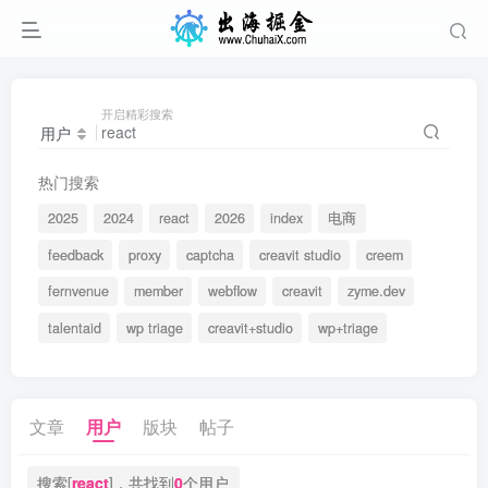
开启精彩搜索
用户
热门搜索
2025
2024
react
2026
index
电商
feedback
proxy
captcha
creavit studio
creem
fernvenue
member
webflow
creavit
zyme.dev
talentaid
wp triage
creavit+studio
wp+triage
文章
用户
版块
帖子
搜索[
react
]，共找到
0
个用户