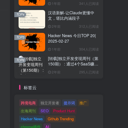
1年前
341人已阅读
汉语新解-让Claude更懂中
TOP4
文，堪比内涵段子
2年前
312人已阅读
Hacker News 今日TOP 20|
TOP5
2025-02-27
1年前
304人已阅读
[转载]独立开发变现周刊（第
TOP6
150期） : 通过4个SaaS赚取
40万欧元
2年前
295人已阅读
标签云
跨境电商
独立开发者
提示词
推广
出海周刊
SEO
Product Hunt
Hacker News
Github Trending
chrome插件
AI