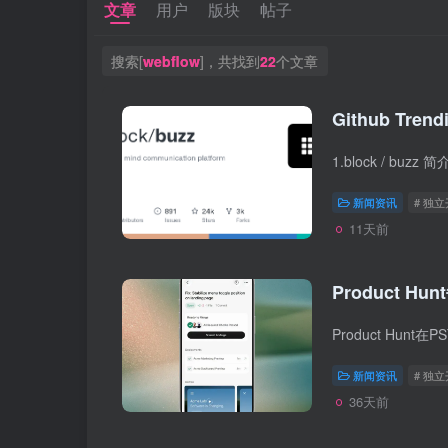
文章
用户
版块
帖子
搜索[
webflow
]，共找到
22
个文章
Github Tren
新闻资讯
# 独
11天前
Product Hun
新闻资讯
# 独
36天前