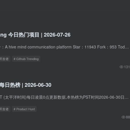
ding 今日热门项目 | 2026-07-26
1.block / buzz 简介：A hive mind communication platform Star：11943 Fork：953 Today stars：2491 2.mattpocock / skills 简介：Skills for Real Engineers. Straight from my .agents dire...
立开发者
# Github Trending
131
t每日热榜 | 2026-06-30
Product Hunt在PST (太平洋时间)每日凌晨0点更新数据,本热榜为PST时间2026-06-30日的数据。 1. Cursor for iOS 标语：随时随地，用编码智能体构建一切 介绍：Cursor现已推出iOS原生公测版应用，...
立开发者
# Product Hunt
88