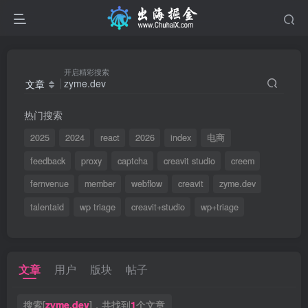
开启精彩搜索
文章
热门搜索
2025
2024
react
2026
index
电商
feedback
proxy
captcha
creavit studio
creem
fernvenue
member
webflow
creavit
zyme.dev
talentaid
wp triage
creavit+studio
wp+triage
文章
用户
版块
帖子
搜索[
zyme.dev
]，共找到
1
个文章