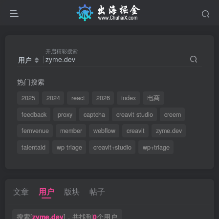
开启精彩搜索
用户
热门搜索
2025
2024
react
2026
index
电商
feedback
proxy
captcha
creavit studio
creem
fernvenue
member
webflow
creavit
zyme.dev
talentaid
wp triage
creavit+studio
wp+triage
文章
用户
版块
帖子
搜索[
zyme.dev
]，共找到
0
个用户