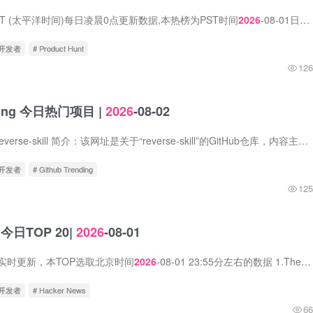
t在PST (太平洋时间)每日凌晨0点更新数据,本热榜为PST时间
2026
-08-01日的数据。 1. NudgeForMe 标语：针对错失邮件机会的AI跟进助手 介绍：NudgeForMe会扫描你已发出的对话，找出那...
立开发者
# Product Hunt
126
nding 今日热门项目 |
2026
-08-02
1.zhaoxuya520 / reverse-skill 简介：该网址是关于“reverse-skill”的GitHub仓库，内容主要涉及逆向工程技能的学习资源与工具集合。仓库可能包含逆向工程的基础知识、常用工具（如调试器、反...
立开发者
# Github Trending
125
s 今日TOP 20|
2026
-08-01
s数据实时更新，本TOP选取北京时间
2026
-08-01 23:55分左右的数据 1.The Art of 64-bit Assembly 中文标题：64位汇编的艺术 简介：《64位汇编艺术（第二版）》是一本由No Starch Press...
立开发者
# Hacker News
66