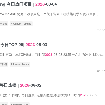
nding 今日热门项目 |
2026
-08-04
1.zhaoxuya520 / reverse-skill 简介：该项目是一个关于逆向工程技能的学习资源集合，由用户zhaoxuya520在GitHub上维护。主要内容包括：逆向工程的基础概念、常用工具（如IDA Pro、Ghidra、Olly...
立开发者
# Github Trending
150
s 今日TOP 20|
2026
-08-03
s数据实时更新，本TOP选取北京时间
2026
-08-03 23:55分左右的数据 1.Devtools must be open source 中文标题：开发者工具必须开源。 简介：该博客文章标题为“开发者工具必须开源”，...
立开发者
# Hacker News
147
nt每日热榜 |
2026
-08-02
t在PST (太平洋时间)每日凌晨0点更新数据,本热榜为PST时间
2026
-08-02日的数据。 1. Zinley 标语：您的个人AI助理，负责接听电话、处理邮件和完成任务。 介绍：大多数AI都待在聊天框...
立开发者
# Product Hunt