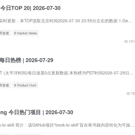
 今日TOP 20| 2026-07-30
Hacker News数据实时更新，本TOP选取北京时间2026-07-30 23:55分左右的数据 1.Gemini Robotics 2 brings whole body intelligence to robots 中文标题：Gemini Robotics 2 让机器人拥有了全身智...
立开发者
# Hacker News
151
t每日热榜 | 2026-07-29
Product Hunt在PST (太平洋时间)每日凌晨0点更新数据,本热榜为PST时间2026-07-29日的数据。 1. Prelint 标语：防止AI编写代码出现产品偏差 介绍：AI写代码的速度快10倍。但Prelint能确保代码正...
立开发者
# Product Hunt
76
ding 今日热门项目 | 2026-07-30
1.virgiliojr94 / book-to-skill 简介：该GitHub项目“book-to-skill”旨在将书籍内容转化为可操作的技能。它通过提取书籍中的关键概念、原则和步骤，生成结构化的学习计划、练习和评估，帮助用...