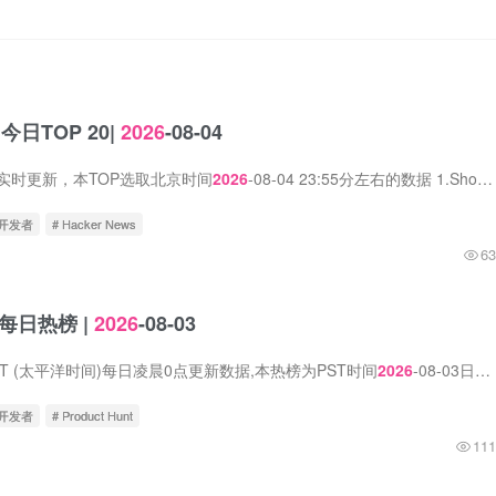
s 今日TOP 20|
2026
-08-04
s数据实时更新，本TOP选取北京时间
2026
-08-04 23:55分左右的数据 1.Show HN: Simple algorithm and color space to generate diverse skin tones 中文标题：展示HN：生成多样化肤色的...
立开发者
# Hacker News
63
nt每日热榜 |
2026
-08-03
t在PST (太平洋时间)每日凌晨0点更新数据,本热榜为PST时间
2026
-08-03日的数据。 1. AgentSky 标语：任何工具、任何大模型——按需使用的云端智能体。 介绍：托管智能体即服务：一键...
立开发者
# Product Hunt
111