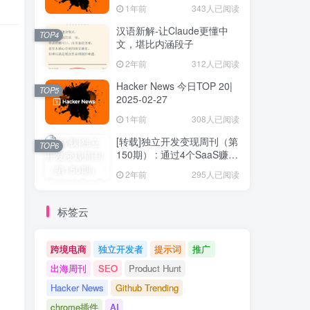
1年前
343人已阅读
汉语新解-让Claude更懂中
TOP4
文，堪比内涵段子
2年前
312人已阅读
Hacker News 今日TOP 20|
TOP5
2025-02-27
1年前
308人已阅读
[转载]独立开发变现周刊（第
TOP6
150期） : 通过4个SaaS赚取
40万欧元
2年前
295人已阅读
标签云
跨境电商
独立开发者
提示词
推广
出海周刊
SEO
Product Hunt
Hacker News
Github Trending
chrome插件
AI