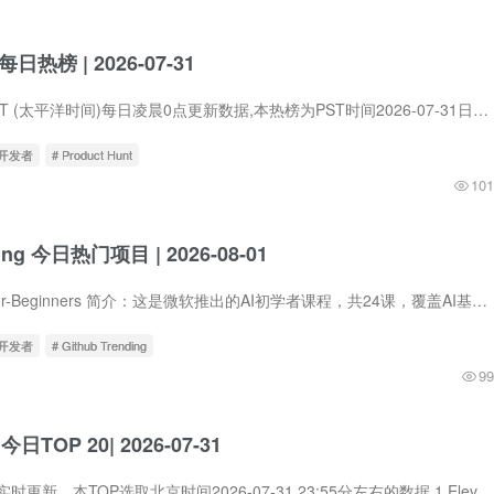
t每日热榜 | 2026-07-31
Product Hunt在PST (太平洋时间)每日凌晨0点更新数据,本热榜为PST时间2026-07-31日的数据。 1. MiniMax H3 标语：面向动效设计与品牌塑造的统一视频生成解决方案 介绍：MiniMax H3是一款开源多...
立开发者
# Product Hunt
101
ding 今日热门项目 | 2026-08-01
1.microsoft / AI-For-Beginners 简介：这是微软推出的AI初学者课程，共24课，覆盖AI基础、神经网络、深度学习、强化学习、计算机视觉、自然语言处理等核心领域。课程以实践为导向，每个主题包...
立开发者
# Github Trending
99
 今日TOP 20| 2026-07-31
Hacker News数据实时更新，本TOP选取北京时间2026-07-31 23:55分左右的数据 1.Elevators 中文标题：电梯 简介：该网址内容无法访问或未提供有效信息，无法进行总结。 网站: john.fun HN评论: 立...