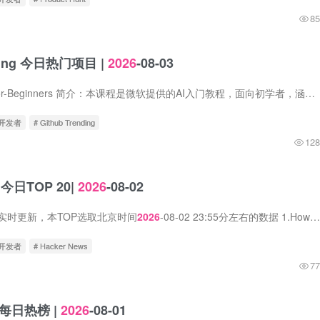
85
nding 今日热门项目 |
2026
-08-03
1.microsoft / AI-For-Beginners 简介：本课程是微软提供的AI入门教程，面向初学者，涵盖AI基础知识、机器学习、神经网络、深度学习、自然语言处理、计算机视觉、生成式AI等核心主题。课程包含...
立开发者
# Github Trending
128
s 今日TOP 20|
2026
-08-02
s数据实时更新，本TOP选取北京时间
2026
-08-02 23:55分左右的数据 1.How the words we teach English language learners changed 中文标题：我们教英语学习者的话语方式发生了怎样的变...
立开发者
# Hacker News
77
nt每日热榜 |
2026
-08-01