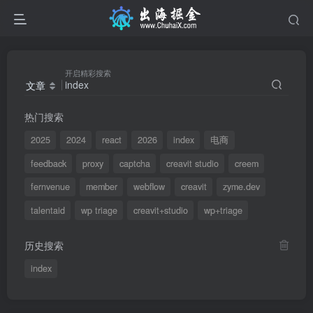
开启精彩搜索
文章
热门搜索
2025
2024
react
2026
index
电商
feedback
proxy
captcha
creavit studio
creem
fernvenue
member
webflow
creavit
zyme.dev
talentaid
wp triage
creavit+studio
wp+triage
历史搜索
index