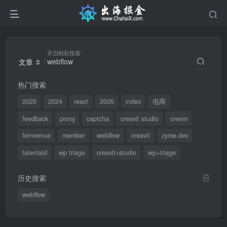
开启精彩搜索
文章
热门搜索
2025
2024
react
2026
index
电商
feedback
proxy
captcha
creavit studio
creem
fernvenue
member
webflow
creavit
zyme.dev
talentaid
wp triage
creavit+studio
wp+triage
历史搜索
webflow