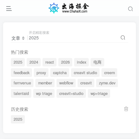
开启精彩搜索
文章
热门搜索
2025
2024
react
2026
index
电商
feedback
proxy
captcha
creavit studio
creem
fernvenue
member
webflow
creavit
zyme.dev
talentaid
wp triage
creavit+studio
wp+triage
历史搜索
2025