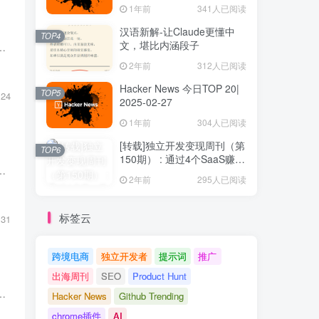
1年前
341人已阅读
汉语新解-让Claude更懂中
TOP4
文，堪比内涵段子
6日的数据。 1. Athena by Shoplazza 标语：整个商业系统的编排代理 介绍：Athena 能帮你搭建一个精美、可直接上...
2年前
312人已阅读
Hacker News 今日TOP 20|
TOP5
124
2025-02-27
1年前
304人已阅读
[转载]独立开发变现周刊（第
TOP6
150期） : 通过4个SaaS赚取
数据。 1. Heard 标语：None 介绍：None 票数: 🔺331 是否精选：是 产品网站: 立即访问 Product Hunt: 立即...
40万欧元
2年前
295人已阅读
标签云
131
跨境电商
独立开发者
提示词
推广
出海周刊
SEO
Product Hunt
据。 1. Fedica 2.0 标语：None 介绍：None 票数: 🔺397 是否精选：是 产品网站: 立即访问 Product Hunt: ...
Hacker News
Github Trending
chrome插件
AI