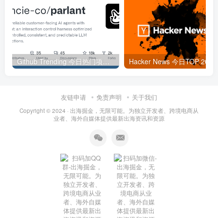
Github Trending 今日热门项目 | 2025-09-06
Hacker
友链申请
免责声明
关于我们
Copyright © 2024 ·
出海掘金，无限可能。为独立开发者、跨境电商从
业者、海外自媒体提供最新出海资讯和资源