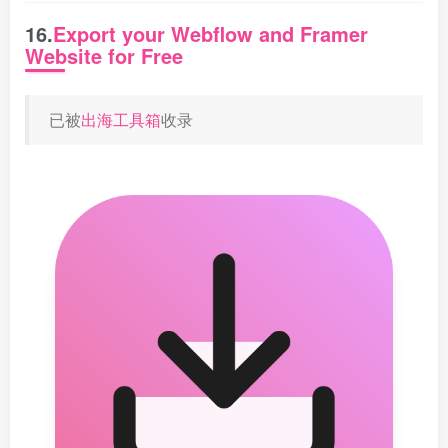
16.
Export your Webflow and Framer
Website for Free
已被
出海工具箱
收录