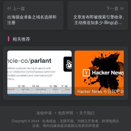
上一篇
下一篇
出海掘金准备之域名选择和
文章发布即被搜索引擎收录,
注册
主动推送知多少-Bing(必应)
篇
相关推荐
Github Trending 今日热门项目 | 2025-09-06
Hacker
友链申请
免责声明
关于我们
Copyright © 2024 ·
出海掘金，无限可能。为独立开发者、跨境电商从
业者、海外自媒体提供最新出海资讯和资源