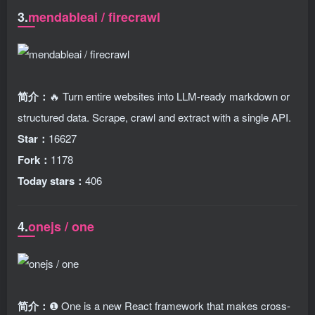
3.
mendableai / firecrawl
简介：
🔥 Turn entire websites into LLM-ready markdown or
structured data. Scrape, crawl and extract with a single API.
Star：
16627
Fork：
1178
Today stars：
406
4.
onejs / one
简介：
❶ One is a new React framework that makes cross-