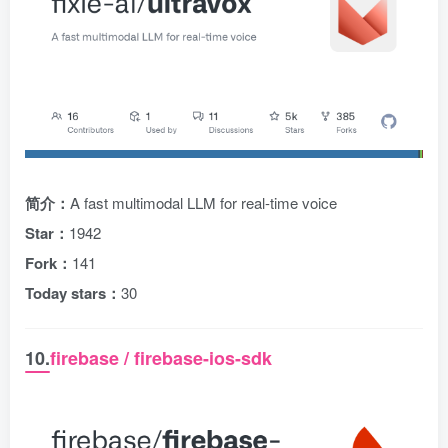
简介：
A fast multimodal LLM for real-time voice
Star：
1942
Fork：
141
Today stars：
30
10.
firebase / firebase-ios-sdk