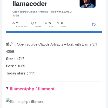
简介：
Open source Claude Artifacts – built with Llama 3.1
405B
Star：
4747
Fork：
1039
Today stars：
111
7.
filamentphp / filament