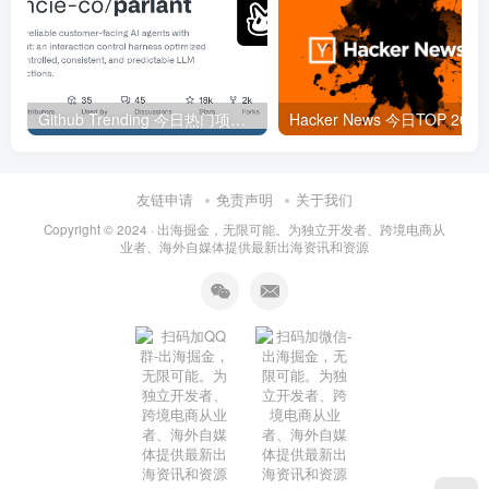
Github Trending 今日热门项目 | 2025-09-06
Hacker
友链申请
免责声明
关于我们
Copyright © 2024 ·
出海掘金，无限可能。为独立开发者、跨境电商从
业者、海外自媒体提供最新出海资讯和资源