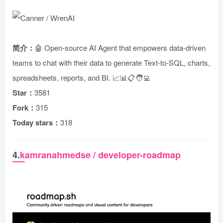
简介：
🤖 Open-source AI Agent that empowers data-driven
teams to chat with their data to generate Text-to-SQL, charts,
spreadsheets, reports, and BI. 📈📊📋🧑‍💻
Star：
3581
Fork：
315
Today stars：
318
4.
kamranahmedse / developer-roadmap