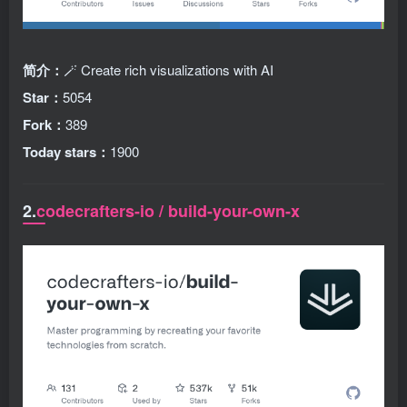
简介：
🪄 Create rich visualizations with AI
Star：
5054
Fork：
389
Today stars：
1900
2.
codecrafters-io / build-your-own-x