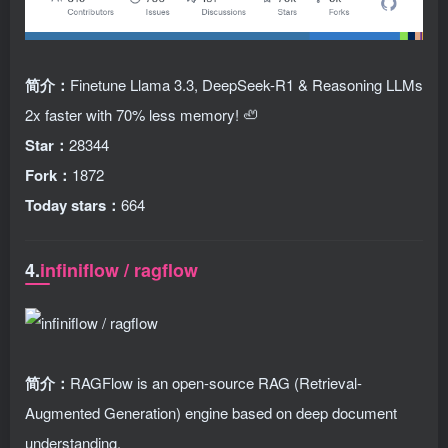
简介：
Finetune Llama 3.3, DeepSeek-R1 & Reasoning LLMs
2x faster with 70% less memory! 🦥
Star：
28344
Fork：
1872
Today stars：
664
4.
infiniflow / ragflow
简介：
RAGFlow is an open-source RAG (Retrieval-
Augmented Generation) engine based on deep document
understanding.