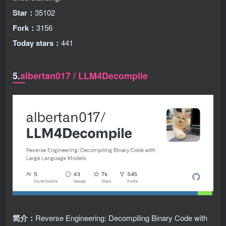
Star：
35102
Fork：
3156
Today stars：
441
5.
albertan017 / LLM4Decompile
简介：
Reverse Engineering: Decompiling Binary Code with