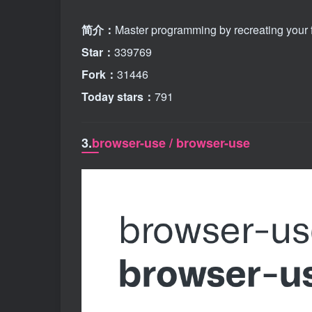
简介：
Master programming by recreating your f
Star：
339769
Fork：
31446
Today stars：
791
3.
browser-use / browser-use