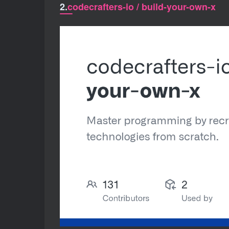
2.
codecrafters-io / build-your-own-x