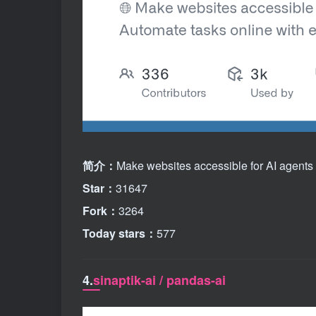
简介：
Make websites accessible for AI agents
Star：
31647
Fork：
3264
Today stars：
577
4.
sinaptik-ai / pandas-ai