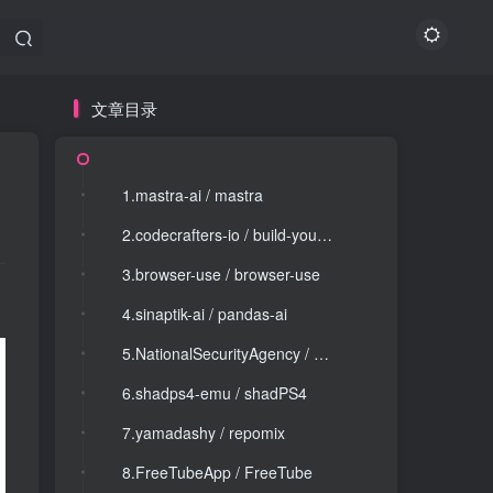
文章目录
文章目录
1.mastra-ai / mastra
1.mastra-ai / mastra
2.codecrafters-io / build-your-own-x
2.codecrafters-io / build-your-own-x
3.browser-use / browser-use
3.browser-use / browser-use
4.sinaptik-ai / pandas-ai
4.sinaptik-ai / pandas-ai
5.NationalSecurityAgency / ghidra
5.NationalSecurityAgency / ghidra
6.shadps4-emu / shadPS4
6.shadps4-emu / shadPS4
7.yamadashy / repomix
7.yamadashy / repomix
8.FreeTubeApp / FreeTube
8.FreeTubeApp / FreeTube