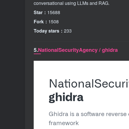
conversational using LLMs and RAG.
Star：
15688
Fork：
1508
Today stars：
233
5.
NationalSecurityAgency / ghidra