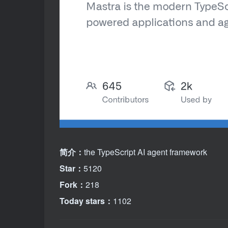
简介：
the TypeScript AI agent framework
Star：
5120
Fork：
218
Today stars：
1102