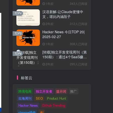
1年前
343人已阅读
汉语新解-让Claude更懂中
TOP4
文，堪比内涵段子
2年前
312人已阅读
Hacker News 今日TOP 20|
TOP5
2025-02-27
1年前
308人已阅读
[转载]独立开发变现周刊（第
TOP6
150期） : 通过4个SaaS赚取
40万欧元
2年前
295人已阅读
标签云
跨境电商
独立开发者
提示词
推广
出海周刊
SEO
Product Hunt
Hacker News
Github Trending
chrome插件
AI