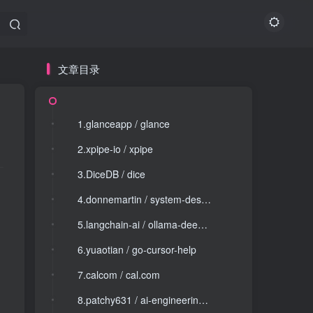
文章目录
文章目录
1.glanceapp / glance
1.glanceapp / glance
2.xpipe-io / xpipe
2.xpipe-io / xpipe
3.DiceDB / dice
3.DiceDB / dice
4.donnemartin / system-design-primer
4.donnemartin / system-design-primer
5.langchain-ai / ollama-deep-researcher
5.langchain-ai / ollama-deep-researcher
6.yuaotian / go-cursor-help
6.yuaotian / go-cursor-help
7.calcom / cal.com
7.calcom / cal.com
8.patchy631 / ai-engineering-hub
8.patchy631 / ai-engineering-hub