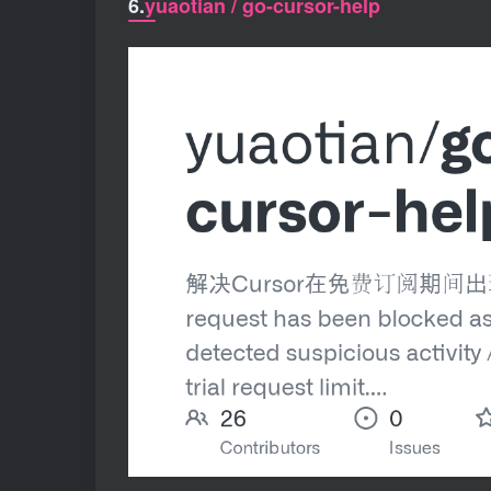
6.
yuaotian / go-cursor-help