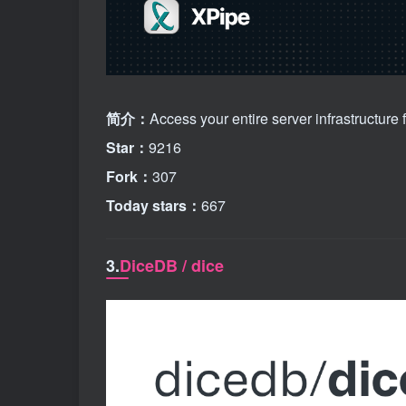
简介：
Access your entire server infrastructure
Star：
9216
Fork：
307
Today stars：
667
3.
DiceDB / dice