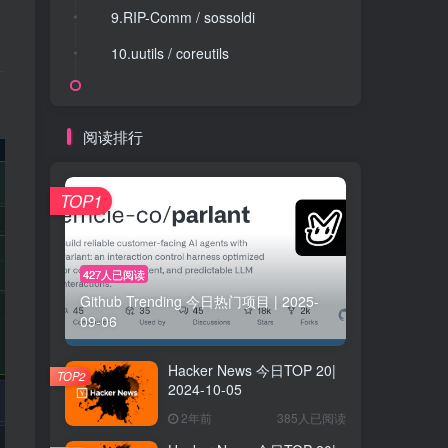
9.RIP-Comm / sossoldi
9.RIP-Comm / sossoldi
10.uutils / coreutils
10.uutils / coreutils
阅读排行
TOP1
427人已阅读
Github Trending 今日热门项目 | 2025-
09-06
Hacker News 今日TOP 20|
TOP2
2024-10-05
2年前
385人已阅读