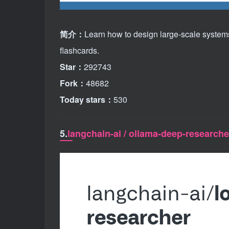
简介：
Learn how to design large-scale systems
flashcards.
Star：
292743
Fork：
48682
Today stars：
530
5.
langchain-ai / ollama-deep-researche