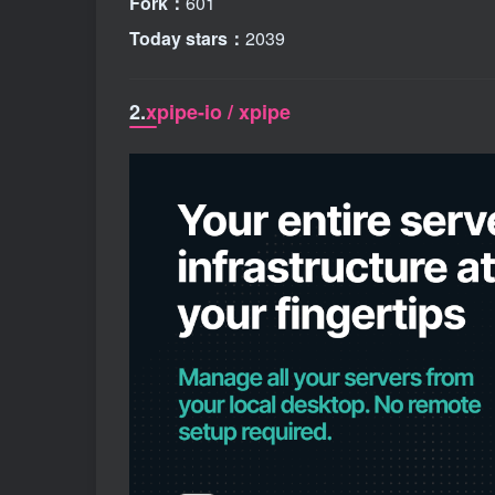
Fork：
601
Today stars：
2039
2.
xpipe-io / xpipe