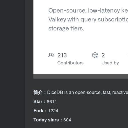
简介：
DiceDB is an open-source, fast, reacti
Star：
8611
Fork：
1224
Today stars：
604