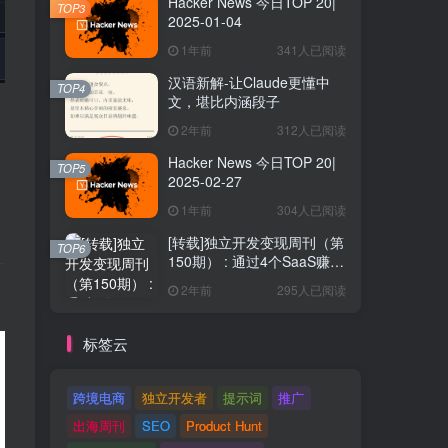
Hacker News 今日TOP 20|
TOP3
2025-01-04
1年前
341人已阅读
汉语新解-让Claude更懂中
TOP4
文，堪比内涵段子
2年前
312人已阅读
Hacker News 今日TOP 20|
TOP5
2025-02-27
1年前
304人已阅读
[转载]独立开发变现周刊（第
TOP6
150期） : 通过4个SaaS赚取
40万欧元
2年前
295人已阅读
标签云
跨境电商
独立开发者
提示词
推广
出海周刊
SEO
Product Hunt