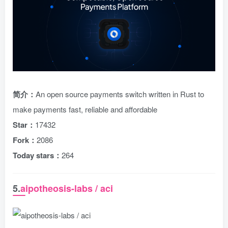
简介：
An open source payments switch written in Rust to
make payments fast, reliable and affordable
Star：
17432
Fork：
2086
Today stars：
264
5.
aipotheosis-labs / aci