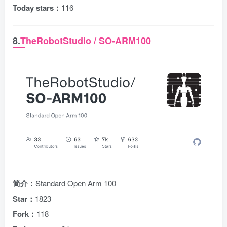
Today stars：
116
8.
TheRobotStudio / SO-ARM100
简介：
Standard Open Arm 100
Star：
1823
Fork：
118