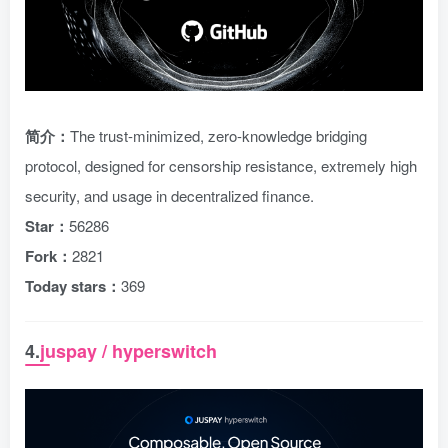
简介：
The trust-minimized, zero-knowledge bridging
protocol, designed for censorship resistance, extremely high
security, and usage in decentralized finance.
Star：
56286
Fork：
2821
Today stars：
369
4.
juspay / hyperswitch