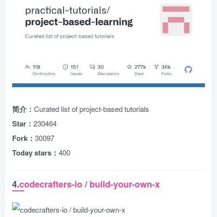
简介：
Curated list of project-based tutorials
Star：
230464
Fork：
30097
Today stars：
400
4.
codecrafters-io / build-your-own-x