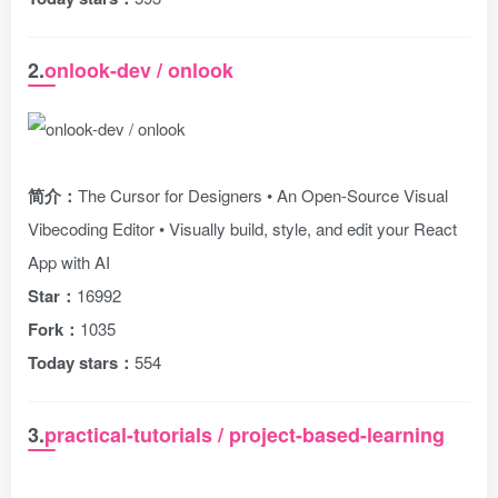
2.
onlook-dev / onlook
简介：
The Cursor for Designers • An Open-Source Visual
Vibecoding Editor • Visually build, style, and edit your React
App with AI
Star：
16992
Fork：
1035
Today stars：
554
3.
practical-tutorials / project-based-learning