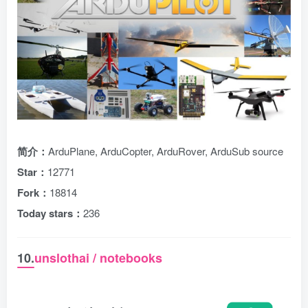
简介：
ArduPlane, ArduCopter, ArduRover, ArduSub source
Star：
12771
Fork：
18814
Today stars：
236
10.
unslothai / notebooks