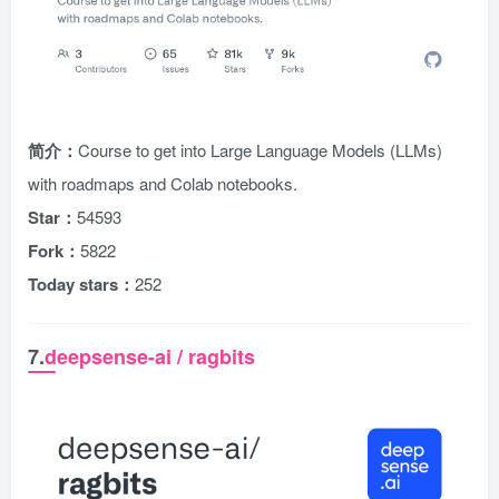
简介：
Course to get into Large Language Models (LLMs)
with roadmaps and Colab notebooks.
Star：
54593
Fork：
5822
Today stars：
252
7.
deepsense-ai / ragbits