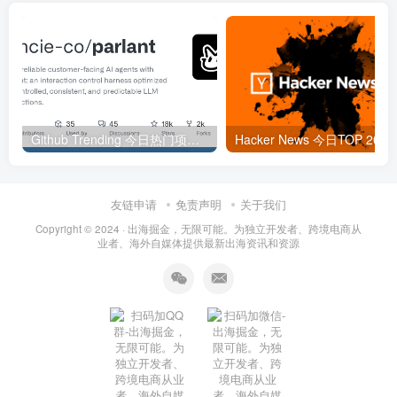
Github Trending 今日热门项目 | 2025-09-06
Hacker
友链申请
免责声明
关于我们
Copyright © 2024 ·
出海掘金，无限可能。为独立开发者、跨境电商从
业者、海外自媒体提供最新出海资讯和资源