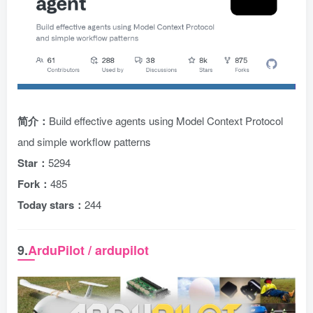
简介：
Build effective agents using Model Context Protocol
and simple workflow patterns
Star：
5294
Fork：
485
Today stars：
244
9.
ArduPilot / ardupilot