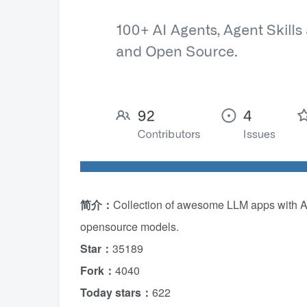
简介：
Collection of awesome LLM apps with A
opensource models.
Star：
35189
Fork：
4040
Today stars：
622