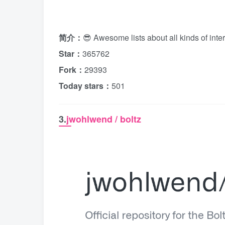
简介：
😎 Awesome lists about all kinds of inter
Star：
365762
Fork：
29393
Today stars：
501
3.
jwohlwend / boltz