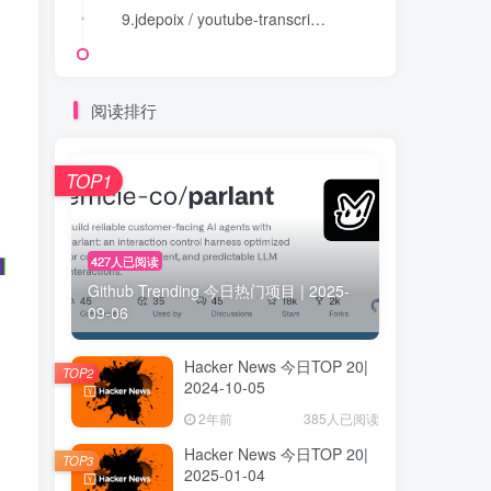
9.jdepoix / youtube-transcript-api
9.jdepoix / youtube-transcript-api
阅读排行
TOP1
427人已阅读
Github Trending 今日热门项目 | 2025-
09-06
Hacker News 今日TOP 20|
TOP2
2024-10-05
2年前
385人已阅读
Hacker News 今日TOP 20|
TOP3
2025-01-04