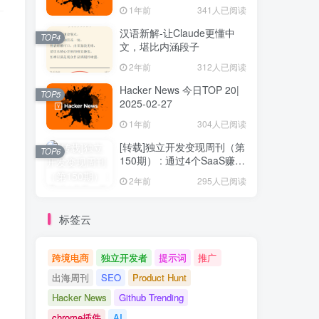
1年前
341人已阅读
汉语新解-让Claude更懂中
TOP4
文，堪比内涵段子
2年前
312人已阅读
Hacker News 今日TOP 20|
TOP5
2025-02-27
1年前
304人已阅读
[转载]独立开发变现周刊（第
TOP6
150期） : 通过4个SaaS赚取
40万欧元
2年前
295人已阅读
标签云
跨境电商
独立开发者
提示词
推广
出海周刊
SEO
Product Hunt
Hacker News
Github Trending
chrome插件
AI