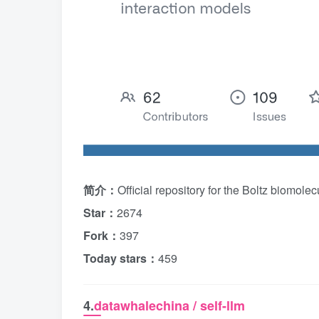
简介：
Official repository for the Boltz biomole
Star：
2674
Fork：
397
Today stars：
459
4.
datawhalechina / self-llm