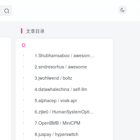
文章目录
文章目录
1.Shubhamsaboo / awesome-llm-apps
1.Shubhamsaboo / awesome-llm-apps
2.sindresorhus / awesome
2.sindresorhus / awesome
3.jwohlwend / boltz
3.jwohlwend / boltz
4.datawhalechina / self-llm
4.datawhalechina / self-llm
5.alphacep / vosk-api
5.alphacep / vosk-api
6.zijie0 / HumanSystemOptimization
6.zijie0 / HumanSystemOptimization
7.OpenBMB / MiniCPM
7.OpenBMB / MiniCPM
8.juspay / hyperswitch
8.juspay / hyperswitch