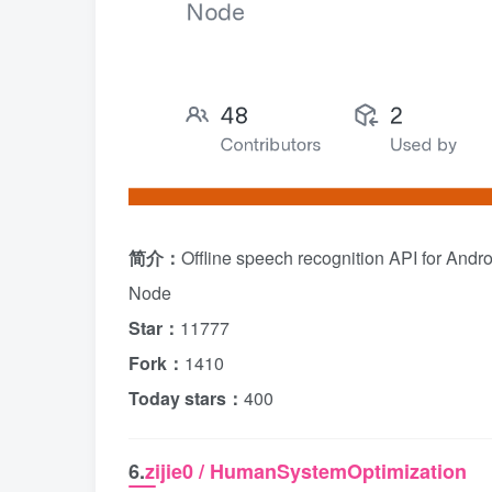
简介：
Offline speech recognition API for Andr
Node
Star：
11777
Fork：
1410
Today stars：
400
6.
zijie0 / HumanSystemOptimization