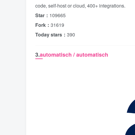
code, self-host or cloud, 400+ integrations.
Star：
109665
Fork：
31619
Today stars：
390
3.
automatisch / automatisch