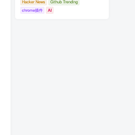
Hacker News
Github Trending
chrome插件
AI