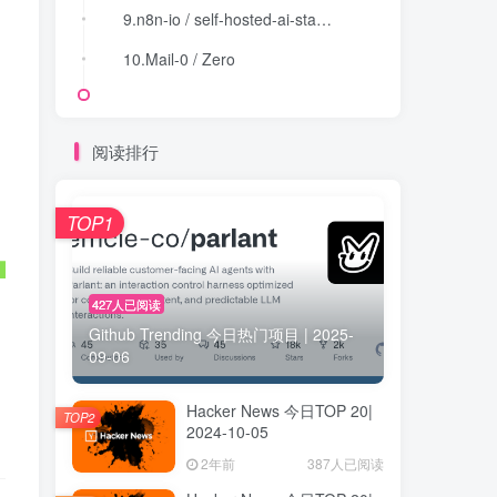
9.n8n-io / self-hosted-ai-starter-kit
9.n8n-io / self-hosted-ai-starter-kit
10.Mail-0 / Zero
10.Mail-0 / Zero
阅读排行
TOP1
427人已阅读
Github Trending 今日热门项目 | 2025-
09-06
Hacker News 今日TOP 20|
TOP2
2024-10-05
2年前
387人已阅读