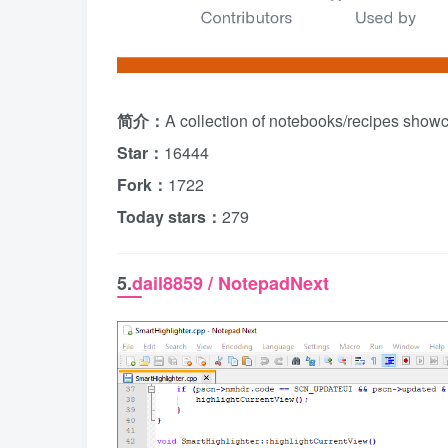
简介：
A collection of notebooks/recipes show
Star：
16444
Fork：
1722
Today stars：
279
5.
dail8859 / NotepadNext