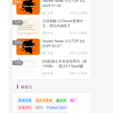
Hacker News 今日TOP 20|
TOP3
2025-01-04
1年前
343人已阅读
汉语新解-让Claude更懂中
TOP4
文，堪比内涵段子
2年前
312人已阅读
Hacker News 今日TOP 20|
TOP5
2025-02-27
1年前
306人已阅读
[转载]独立开发变现周刊（第
TOP6
150期） : 通过4个SaaS赚取
40万欧元
2年前
295人已阅读
标签云
跨境电商
独立开发者
提示词
推广
出海周刊
SEO
Product Hunt