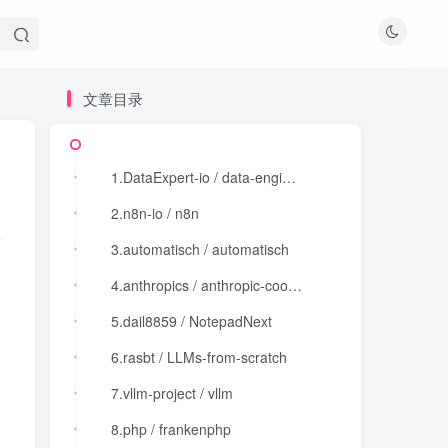
文章目录
文章目录
1.DataExpert-io / data-engineer-handbook
1.DataExpert-io / data-engineer-handbook
2.n8n-io / n8n
2.n8n-io / n8n
3.automatisch / automatisch
3.automatisch / automatisch
4.anthropics / anthropic-cookbook
4.anthropics / anthropic-cookbook
5.dail8859 / NotepadNext
5.dail8859 / NotepadNext
6.rasbt / LLMs-from-scratch
6.rasbt / LLMs-from-scratch
7.vllm-project / vllm
7.vllm-project / vllm
8.php / frankenphp
8.php / frankenphp