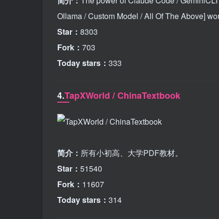
简介：
The power of Claude Code / GeminiCLI /
Ollama / Custom Model / All Of The Above] wor
Star：
8303
Fork：
703
Today stars：
333
4.
TapXWorld / ChinaTextbook
简介：
所有小初高、大学PDF教材。
Star：
51540
Fork：
11607
Today stars：
314