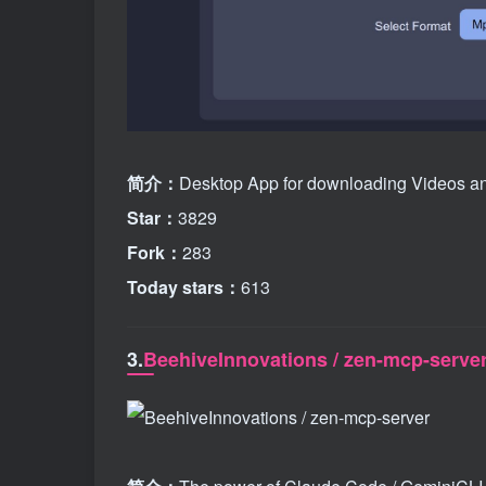
简介：
Desktop App for downloading Videos an
Star：
3829
Fork：
283
Today stars：
613
3.
BeehiveInnovations / zen-mcp-serve