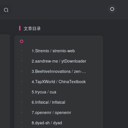
文章目录
文章目录
1.Stremio / stremio-web
1.Stremio / stremio-web
2.aandrew-me / ytDownloader
2.aandrew-me / ytDownloader
3.BeehiveInnovations / zen-mcp-server
3.BeehiveInnovations / zen-mcp-server
4.TapXWorld / ChinaTextbook
4.TapXWorld / ChinaTextbook
5.trycua / cua
5.trycua / cua
6.Infisical / infisical
6.Infisical / infisical
7.openemr / openemr
7.openemr / openemr
8.dyad-sh / dyad
8.dyad-sh / dyad