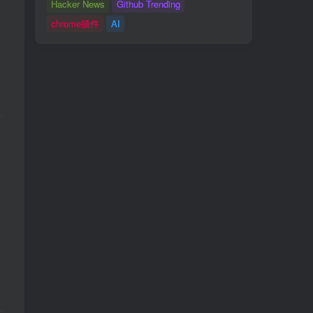
Hacker News
Github Trending
chrome插件
AI