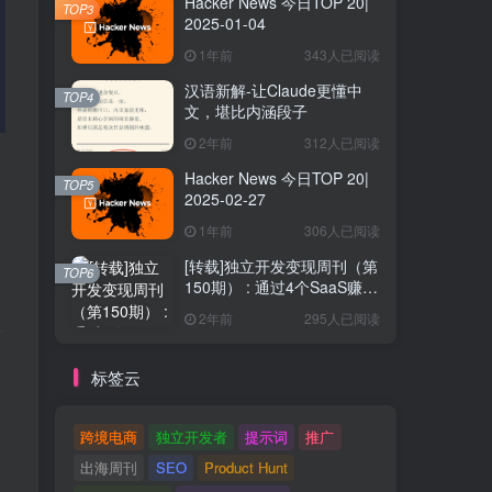
Hacker News 今日TOP 20|
TOP3
2025-01-04
1年前
343人已阅读
汉语新解-让Claude更懂中
TOP4
文，堪比内涵段子
2年前
312人已阅读
Hacker News 今日TOP 20|
TOP5
2025-02-27
1年前
306人已阅读
[转载]独立开发变现周刊（第
TOP6
150期） : 通过4个SaaS赚取
40万欧元
2年前
295人已阅读
标签云
跨境电商
独立开发者
提示词
推广
出海周刊
SEO
Product Hunt