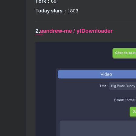
Fork：
681
Today stars：
1803
2.
aandrew-me / ytDownloader