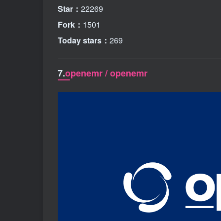
Star：
22269
Fork：
1501
Today stars：
269
7.
openemr / openemr