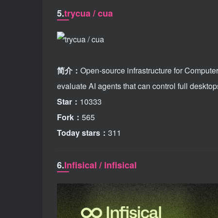
5.
trycua / cua
简介：
Open-source infrastructure for Comput
evaluate AI agents that can control full deskt
Star：
10333
Fork：
565
Today stars：
311
6.
Infisical / infisical