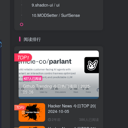
9.shadcn-ui / ui
9.shadcn-ui / ui
10.MODSetter / SurfSense
10.MODSetter / SurfSense
阅读排行
TOP1
427人已阅读
Github Trending 今日热门项目 | 2025-
09-06
Hacker News 今日TOP 20|
TOP2
2024-10-05
2年前
386人已阅读