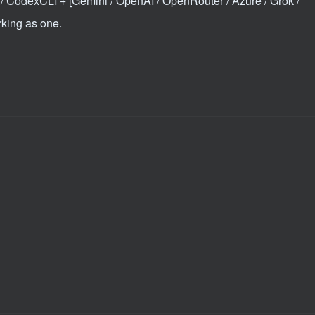
 CodexCLI + [Gemini / OpenAI / OpenRouter / Azure / Grok /
king as one.