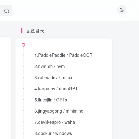
文章目录
文章目录
1.PaddlePaddle / PaddleOCR
1.PaddlePaddle / PaddleOCR
2.nvm-sh / nvm
2.nvm-sh / nvm
3.reflex-dev / reflex
3.reflex-dev / reflex
4.karpathy / nanoGPT
4.karpathy / nanoGPT
5.linexjlin / GPTs
5.linexjlin / GPTs
6.jingyaogong / minimind
6.jingyaogong / minimind
7.devlikeapro / waha
7.devlikeapro / waha
8.dockur / windows
8.dockur / windows