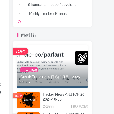
9.kamranahmedse / developer-roadmap
9.kamranahmedse / developer-roadmap
10.shiyu-coder / Kronos
10.shiyu-coder / Kronos
阅读排行
TOP1
427人已阅读
Github Trending 今日热门项目 | 2025-
09-06
精
成
Hacker News 今日TOP 20|
TOP2
2024-10-05
2年前
385人已阅读