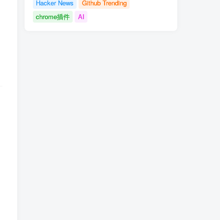
Hacker News
Github Trending
chrome插件
AI