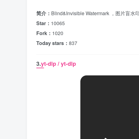
简介：
Blind&Invisible Watermark 
Star：
10065
Fork：
1020
Today stars：
837
3.
yt-dlp / yt-dlp