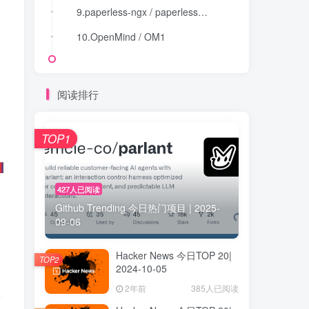
9.paperless-ngx / paperless-ngx
9.paperless-ngx / paperless-ngx
10.OpenMind / OM1
10.OpenMind / OM1
阅读排行
TOP1
427人已阅读
Github Trending 今日热门项目 | 2025-
09-06
Hacker News 今日TOP 20|
TOP2
2024-10-05
2年前
385人已阅读