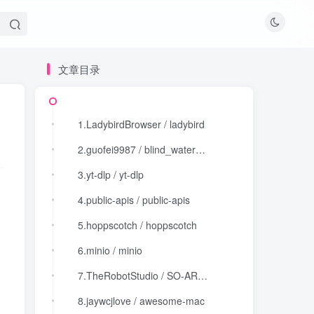
文章目录
文章目录
1.LadybirdBrowser / ladybird
1.LadybirdBrowser / ladybird
2.guofei9987 / blind_watermark
2.guofei9987 / blind_watermark
3.yt-dlp / yt-dlp
3.yt-dlp / yt-dlp
4.public-apis / public-apis
4.public-apis / public-apis
5.hoppscotch / hoppscotch
5.hoppscotch / hoppscotch
6.minio / minio
6.minio / minio
7.TheRobotStudio / SO-ARM100
7.TheRobotStudio / SO-ARM100
8.jaywcjlove / awesome-mac
8.jaywcjlove / awesome-mac