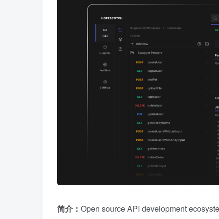
简介：
Open source API development ecosystem 