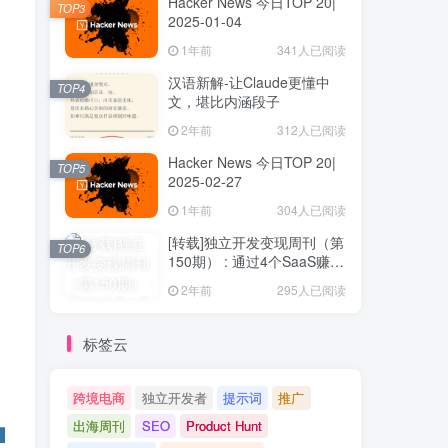
Hacker News 今日TOP 20|
TOP3
2025-01-04
1年前
341人已阅读
汉语新解-让Claude更懂中
TOP4
文，堪比内涵段子
2年前
312人已阅读
Hacker News 今日TOP 20|
TOP5
2025-02-27
1年前
304人已阅读
[转载]独立开发变现周刊（第
TOP6
150期） : 通过4个SaaS赚取
40万欧元
2年前
295人已阅读
标签云
跨境电商
独立开发者
提示词
推广
出海周刊
SEO
Product Hunt