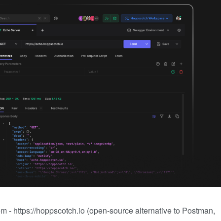
- https://hoppscotch.io (open-source alternative to Postman,