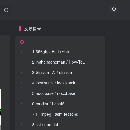
文章目录
文章目录
1.666ghj / BettaFish
1.666ghj / BettaFish
2.imthenachoman / How-To-Secure-A-Linux-Server
2.imthenachoman / How-To-Secure-A-Linux-Server
3.Skyvern-AI / skyvern
3.Skyvern-AI / skyvern
4.localstack / localstack
4.localstack / localstack
5.nocobase / nocobase
5.nocobase / nocobase
6.mudler / LocalAI
6.mudler / LocalAI
7.FFmpeg / asm-lessons
7.FFmpeg / asm-lessons
8.sst / opentui
8.sst / opentui