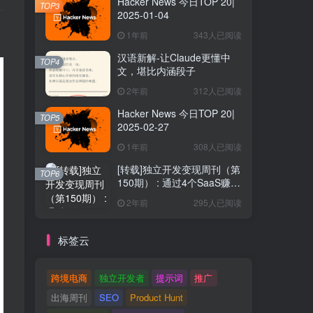
Hacker News 今日TOP 20|
TOP3
2025-01-04
1年前
343人已阅读
汉语新解-让Claude更懂中
TOP4
文，堪比内涵段子
2年前
312人已阅读
Hacker News 今日TOP 20|
TOP5
2025-02-27
1年前
308人已阅读
[转载]独立开发变现周刊（第
TOP6
150期） : 通过4个SaaS赚取
40万欧元
2年前
295人已阅读
标签云
跨境电商
独立开发者
提示词
推广
出海周刊
SEO
Product Hunt