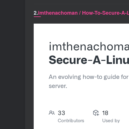
2.
imthenachoman / How-To-Secure-A-L