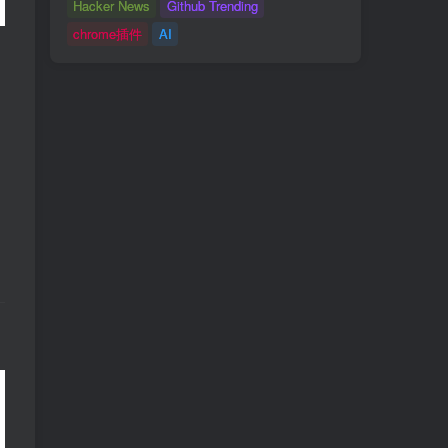
Hacker News
Github Trending
chrome插件
AI
，