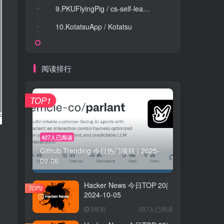
9.PKUFlyingPig / cs-self-learning
9.PKUFlyingPig / cs-self-learning
10.KotatsuApp / Kotatsu
10.KotatsuApp / Kotatsu
阅读排行
TOP1
427人已阅读
Github Trending 今日热门项目 | 2025-
09-06
Hacker News 今日TOP 20|
TOP2
2024-10-05
2年前
387人已阅读