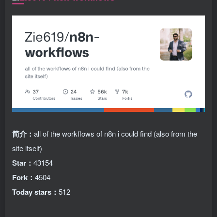
简介：
all of the workflows of n8n i could find (also from the
site itself)
Star：
43154
Fork：
4504
Today stars：
512