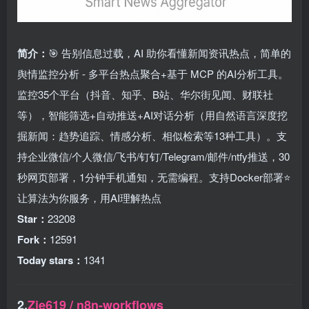
简介：
🎯 告别信息过载，AI 助你看懂新闻资讯热点，简单的
舆情监控分析 - 多平台热点聚合+基于 MCP 的AI分析工具。
监控35个平台（抖音、知乎、B站、华尔街见闻、财联社
等），智能筛选+自动推送+AI对话分析（用自然语言深度挖
掘新闻：趋势追踪、情感分析、相似检索等13种工具）。支
持企业微信/个人微信/飞书/钉钉/Telegram/邮件/ntfy推送，30
秒网页部署，1分钟手机通知，无需编程。支持Docker部署⭐
让算法为你服务，用AI理解热点
Star：
23208
Fork：
12591
Today stars：
1341
2.
Zie619 / n8n-workflows