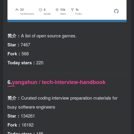
简介：
A list of open source games.
Star：
7467
Fork：
568
Today stars：
220
6.
yangshun / tech-interview-handbook
简介：
Curated coding interview preparation materials for
busy software engineers
Star：
134261
Fork：
16182
Today stars：
185