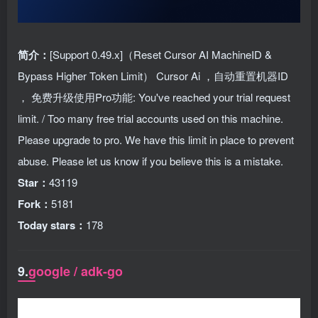
简介：
[Support 0.49.x]（Reset Cursor AI MachineID &
Bypass Higher Token Limit） Cursor Ai ，自动重置机器ID
， 免费升级使用Pro功能: You've reached your trial request
limit. / Too many free trial accounts used on this machine.
Please upgrade to pro. We have this limit in place to prevent
abuse. Please let us know if you believe this is a mistake.
Star：
43119
Fork：
5181
Today stars：
178
9.
google / adk-go