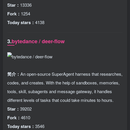
Star：
13336
Fork：
1254
Today stars：
4138
3.
bytedance / deer-flow
简介：
An open-source SuperAgent harness that researches,
codes, and creates. With the help of sandboxes, memories,
tools, skill, subagents and message gateway, it handles
different levels of tasks that could take minutes to hours.
Star：
39202
Fork：
4610
Today stars：
3546