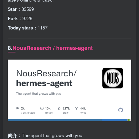
Star：
83599
Fork：
9726
Today stars：
1157
8.
NousResearch / hermes-agent
简介：
The agent that grows with you