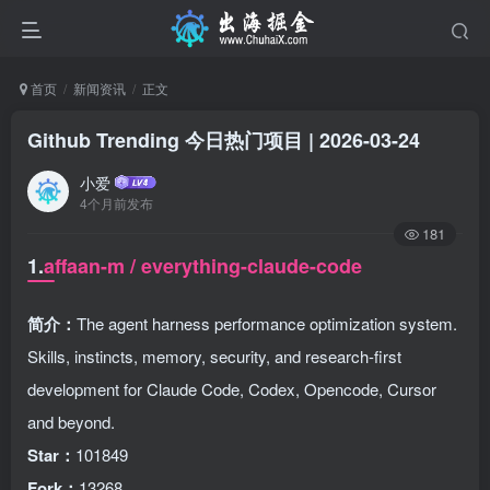
首页
新闻资讯
正文
Github Trending 今日热门项目 | 2026-03-24
小爱
4个月前发布
181
1.
affaan-m / everything-claude-code
简介：
The agent harness performance optimization system.
Skills, instincts, memory, security, and research-first
development for Claude Code, Codex, Opencode, Cursor
and beyond.
Star：
101849
Fork：
13268