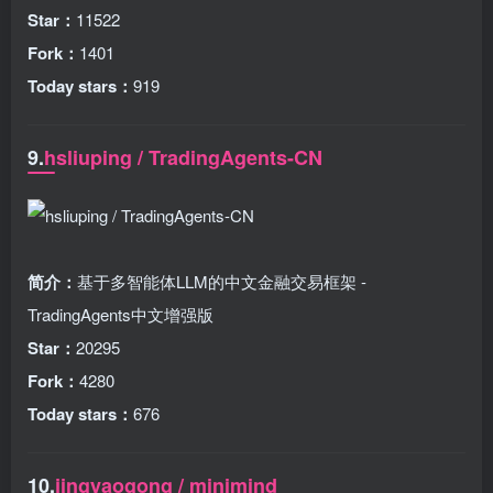
Star：
11522
Fork：
1401
Today stars：
919
9.
hsliuping / TradingAgents-CN
简介：
基于多智能体LLM的中文金融交易框架 -
TradingAgents中文增强版
Star：
20295
Fork：
4280
Today stars：
676
10.
jingyaogong / minimind