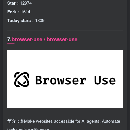
Star：
12974
Fork：
1614
Today stars：
1309
7.
browser-use / browser-use
简介：
🌐 Make websites accessible for AI agents. Automate
tasks online with ease.