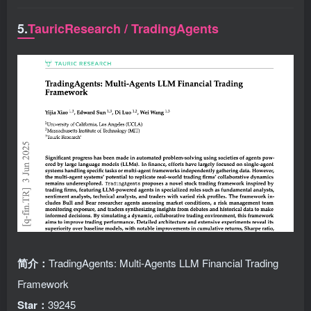
5.
TauricResearch / TradingAgents
简介：
TradingAgents: Multi-Agents LLM Financial Trading
Framework
Star：
39245