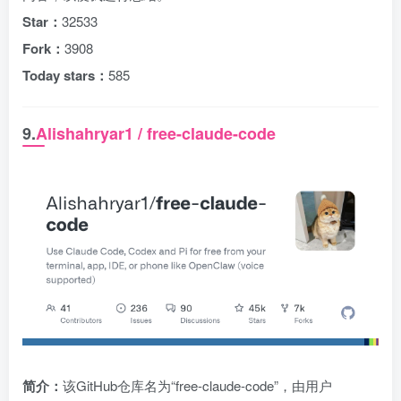
Star：
32533
Fork：
3908
Today stars：
585
9.
Alishahryar1 / free-claude-code
简介：
该GitHub仓库名为“free-claude-code”，由用户