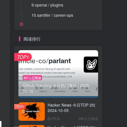
9.openai / plugins
9.openai / plugins
10.santifer / career-ops
10.santifer / career-ops
阅读排行
TOP1
427人已阅读
Github Trending 今日热门项目 | 2025-
09-06
Hacker News 今日TOP 20|
TOP2
2024-10-05
2年前
386人已阅读