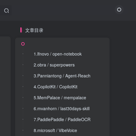
文章目录
文章目录
1.lfnovo / open-notebook
1.lfnovo / open-notebook
2.obra / superpowers
2.obra / superpowers
3.Panniantong / Agent-Reach
3.Panniantong / Agent-Reach
4.CopilotKit / CopilotKit
4.CopilotKit / CopilotKit
5.MemPalace / mempalace
5.MemPalace / mempalace
6.mvanhorn / last30days-skill
6.mvanhorn / last30days-skill
7.PaddlePaddle / PaddleOCR
7.PaddlePaddle / PaddleOCR
8.microsoft / VibeVoice
8.microsoft / VibeVoice