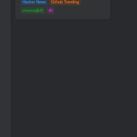
Hacker News
Github Trending
chrome插件
AI