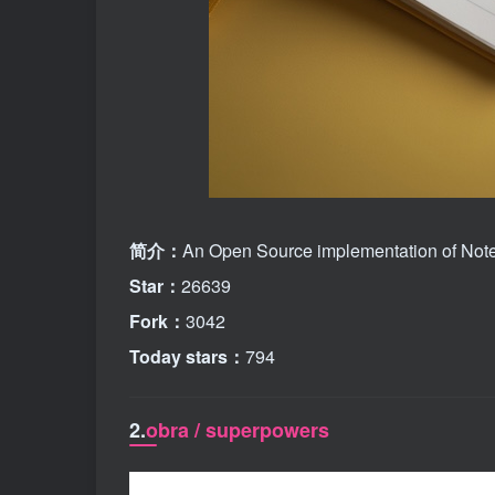
简介：
An Open Source implementation of Noteb
Star：
26639
Fork：
3042
Today stars：
794
2.
obra / superpowers