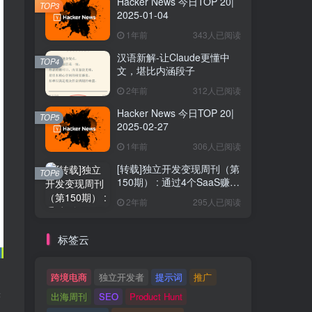
Hacker News 今日TOP 20|
TOP3
2025-01-04
1年前
343人已阅读
汉语新解-让Claude更懂中
TOP4
文，堪比内涵段子
2年前
312人已阅读
Hacker News 今日TOP 20|
TOP5
2025-02-27
1年前
306人已阅读
[转载]独立开发变现周刊（第
TOP6
150期） : 通过4个SaaS赚取
40万欧元
2年前
295人已阅读
标签云
跨境电商
独立开发者
提示词
推广
实
出海周刊
SEO
Product Hunt