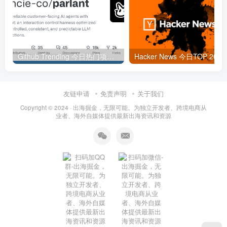
Github Trending 今日热门项目 | 2025-09-06
Hacker
友链申请
免责声明
关于我们
Copyright © 2024 ·
出海掘金，无限可能。为独立开发者、跨境电商从
业者、海外自媒体提供最新出海资讯和资源