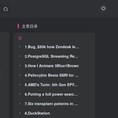
文章目录
文章目录
1.Bug, $50k how Zendesk left a backdoor in Fortune 500 companies
1.Bug, $50k how Zendesk left a backdoor in Fortune 500 companies
2.PostgreSQL Streaming Replication (WAL); What It Is and How to Configure One
2.PostgreSQL Streaming Replication (WAL); What It Is and How to Configure One
3.How I Animate 3Blue1Brown
3.How I Animate 3Blue1Brown
4.Psilocybin Bests SSRI for Major Depression in First Long-Term Comparison
4.Psilocybin Bests SSRI for Major Depression in First Long-Term Comparison
5.AMD's Turin: 5th Gen EPYC Launched
5.AMD's Turin: 5th Gen EPYC Launched
6.Putting a full power search engine in Ecto
6.Putting a full power search engine in Ecto
7.Six transplant patients in Brazil contract HIV from infected organs
7.Six transplant patients in Brazil contract HIV from infected organs
8.DuckStation
8.DuckStation