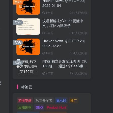
Hacker News 今日TOP 20|
TOP3
2025-01-04
1年前
341人已阅读
汉语新解-让Claude更懂中
TOP4
文，堪比内涵段子
2年前
312人已阅读
Hacker News 今日TOP 20|
TOP5
2025-02-27
1年前
304人已阅读
[转载]独立开发变现周刊（第
TOP6
150期） : 通过4个SaaS赚取
40万欧元
2年前
295人已阅读
配
标签云
跨境电商
独立开发者
提示词
推广
出海周刊
SEO
Product Hunt