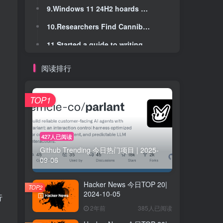
9.Windows 11 24H2 hoards 8.63 GB of junk you can't delete
9.Windows 11 24H2 hoards 8.63 GB of junk you can't delete
10.Researchers Find Cannibalized Victim of 19th-Century Arctic Voyage
10.Researchers Find Cannibalized Victim of 19th-Century Arctic Voyage
11.Started a guide to writing FUSE filesystems in Python
11.Started a guide to writing FUSE filesystems in Python
12.Python and SysV Shared Memory
12.Python and SysV Shared Memory
阅读排行
13.Phase transitions in random circuit sampling [pdf]
13.Phase transitions in random circuit sampling [pdf]
14.Conway's Gradient of Life
14.Conway's Gradient of Life
TOP1
15.Swarm, a new agent framework by OpenAI
15.Swarm, a new agent framework by OpenAI
16.A Journey from Linux to FreeBSD
16.A Journey from Linux to FreeBSD
427人已阅读
Github Trending 今日热门项目 | 2025-
17.The Society in Dedham for Apprehending Horse Thieves
17.The Society in Dedham for Apprehending Horse Thieves
09-06
18.“Bad Apple” in Minecraft
18.“Bad Apple” in Minecraft
Hacker News 今日TOP 20|
19.Lm.rs: Minimal CPU LLM inference in Rust with no dependency
19.Lm.rs: Minimal CPU LLM inference in Rust with no dependency
TOP2
2024-10-05
行
20.PeachPie Compiler: Compile and run PHP on top of .NET runtime
20.PeachPie Compiler: Compile and run PHP on top of .NET runtime
2年前
385人已阅读