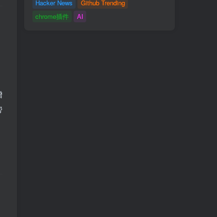
Hacker News
Github Trending
chrome插件
AI
，
增
帮