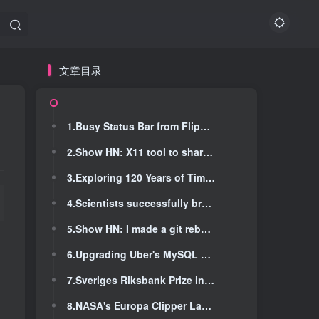
文章目录
文章目录
1.Busy Status Bar from Flipper Devices
1.Busy Status Bar from Flipper Devices
2.Show HN: X11 tool to share a screen area in any video meeting
2.Show HN: X11 tool to share a screen area in any video meeting
3.Exploring 120 Years of Timezones (2021)
3.Exploring 120 Years of Timezones (2021)
4.Scientists successfully breed corals to improve their heat tolerance
4.Scientists successfully breed corals to improve their heat tolerance
5.Show HN: I made a git rebase TUI editor
5.Show HN: I made a git rebase TUI editor
6.Upgrading Uber's MySQL Fleet
6.Upgrading Uber's MySQL Fleet
7.Sveriges Riksbank Prize in Economic Sciences in Memory of Alfred Nobel 2024
7.Sveriges Riksbank Prize in Economic Sciences in Memory of Alfred Nobel 2024
8.NASA's Europa Clipper Launch
8.NASA's Europa Clipper Launch