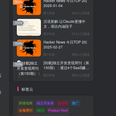
Hacker News 今日TOP 20|
TOP3
2025-01-04
1年前
343人已阅读
汉语新解-让Claude更懂中
TOP4
文，堪比内涵段子
2年前
312人已阅读
Hacker News 今日TOP 20|
TOP5
2025-02-27
1年前
306人已阅读
[转载]独立开发变现周刊（第
TOP6
150期） : 通过4个SaaS赚取
40万欧元
活
2年前
295人已阅读
标签云
的
跨境电商
独立开发者
提示词
推广
出海周刊
SEO
Product Hunt