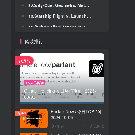
9.Curly-Cue: Geometric Methods for Highly Coiled Hair
9.Curly-Cue: Geometric Methods for Highly Coiled Hair
10.Starship Flight 5: Launch and booster catch
10.Starship Flight 5: Launch and booster catch
11.Python client for the $20 Colmi R02 smart ring
11.Python client for the $20 Colmi R02 smart ring
12.The quiet art of attention
12.The quiet art of attention
阅读排行
13.Huly – Open-source project management platform
13.Huly – Open-source project management platform
14.Show HN: A VSCode Extension to edit HTML visually in real-time
14.Show HN: A VSCode Extension to edit HTML visually in real-time
TOP1
15.Counterintuitive Properties of High Dimensional Space (2018)
15.Counterintuitive Properties of High Dimensional Space (2018)
16.Refurb weekend: the Symbolics MacIvory Lisp machine I have hated
16.Refurb weekend: the Symbolics MacIvory Lisp machine I have hated
427人已阅读
Github Trending 今日热门项目 | 2025-
17.Making the Tibetan language a first-class citizen in the digital world
17.Making the Tibetan language a first-class citizen in the digital world
09-06
18.Faster convergence for diffusion models
18.Faster convergence for diffusion models
Hacker News 今日TOP 20|
19.Why does FM sound better than AM?
19.Why does FM sound better than AM?
TOP2
2024-10-05
20.Embedded Rust in Production?
20.Embedded Rust in Production?
2年前
386人已阅读