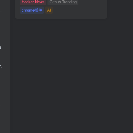
Hacker News
Github Trending
chrome插件
AI
致
化