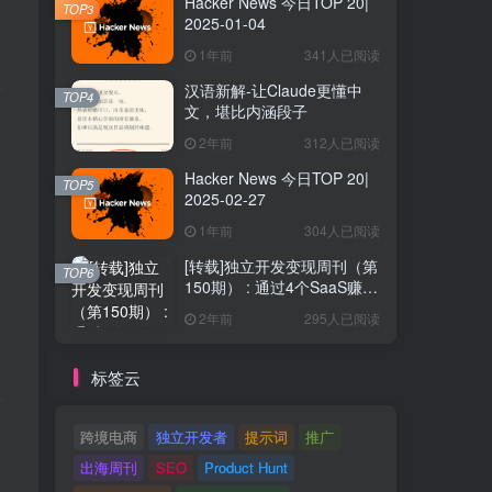
Hacker News 今日TOP 20|
TOP3
2025-01-04
1年前
341人已阅读
汉语新解-让Claude更懂中
TOP4
文，堪比内涵段子
2年前
312人已阅读
Hacker News 今日TOP 20|
TOP5
2025-02-27
1年前
304人已阅读
[转载]独立开发变现周刊（第
TOP6
150期） : 通过4个SaaS赚取
40万欧元
2年前
295人已阅读
标签云
跨境电商
独立开发者
提示词
推广
出海周刊
SEO
Product Hunt