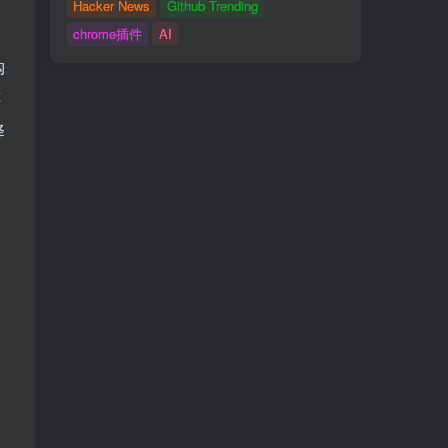
Hacker News
Github Trending
chrome插件
AI
购
还
择