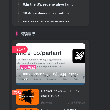
9.In the US, regenerative farming practices require unlearning past advice
9.In the US, regenerative farming practices require unlearning past advice
10.Adventures in algorithmic trading on the Runescape Grand Exchange
10.Adventures in algorithmic trading on the Runescape Grand Exchange
11.Cancellation of Naval Academy Lecture by Ruth Ben-Ghiat Threatens Inst. Autonomy
11.Cancellation of Naval Academy Lecture by Ruth Ben-Ghiat Threatens Inst. Autonomy
12.We Can Terraform the American West
12.We Can Terraform the American West
阅读排行
13.Why those particular integer multiplies?
13.Why those particular integer multiplies?
14.All political ads running on Google in the US
14.All political ads running on Google in the US
TOP1
15.How do you put on an Apollo spacesuit?
15.How do you put on an Apollo spacesuit?
16.Collapse of key Atlantic current could have catastrophic impacts
16.Collapse of key Atlantic current could have catastrophic impacts
427人已阅读
Github Trending 今日热门项目 | 2025-
17.The Rise of Giant Pumpkins
17.The Rise of Giant Pumpkins
09-06
18.Ikigai: The Japanese Secret to a Joyful Life
18.Ikigai: The Japanese Secret to a Joyful Life
Hacker News 今日TOP 20|
19.A deep dive into Linux's new mseal syscall
19.A deep dive into Linux's new mseal syscall
TOP2
2024-10-05
20.OmniParser for Pure Vision Based GUI Agent
20.OmniParser for Pure Vision Based GUI Agent
2年前
385人已阅读