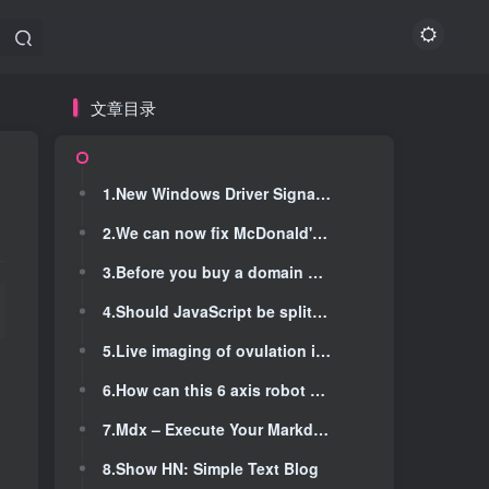
文章目录
文章目录
1.New Windows Driver Signature bypass allows kernel rootkit installs
1.New Windows Driver Signature bypass allows kernel rootkit installs
2.We can now fix McDonald's ice cream machines
2.We can now fix McDonald's ice cream machines
3.Before you buy a domain name, first check to see if it's haunted
3.Before you buy a domain name, first check to see if it's haunted
4.Should JavaScript be split into two languages? Google proposal divides opinion
4.Should JavaScript be split into two languages? Google proposal divides opinion
5.Live imaging of ovulation in action reveals three distinct phases
5.Live imaging of ovulation in action reveals three distinct phases
6.How can this 6 axis robot have a static accuracy of 0.05 mm? (2021)
6.How can this 6 axis robot have a static accuracy of 0.05 mm? (2021)
7.Mdx – Execute Your Markdown Code Blocks, Now in Go
7.Mdx – Execute Your Markdown Code Blocks, Now in Go
8.Show HN: Simple Text Blog
8.Show HN: Simple Text Blog