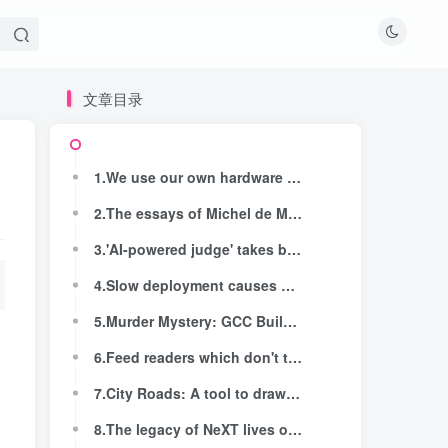
文章目录
文章目录
1.We use our own hardware at Fastmail
1.We use our own hardware at Fastmail
2.The essays of Michel de Montaigne online
2.The essays of Michel de Montaigne online
3.'AI-powered judge' takes boxing closer to brave new world it appears to seek
3.'AI-powered judge' takes boxing closer to brave new world it appears to seek
4.Slow deployment causes meetings (2015)
4.Slow deployment causes meetings (2015)
5.Murder Mystery: GCC Builds Failing After Sbuild Refactoring
5.Murder Mystery: GCC Builds Failing After Sbuild Refactoring
6.Feed readers which don't take "no" for an answer
6.Feed readers which don't take "no" for an answer
7.City Roads: A tool to draw all roads in a city at once
7.City Roads: A tool to draw all roads in a city at once
8.The legacy of NeXT lives on in OS X (2012)
8.The legacy of NeXT lives on in OS X (2012)