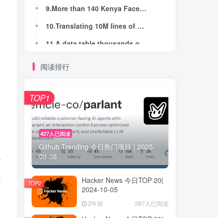
9.More than 140 Kenya Facebook moderators sue after diagnoses of PTSD
9.More than 140 Kenya Facebook moderators sue after diagnoses of PTSD
10.Translating 10M lines of Java to Kotlin
10.Translating 10M lines of Java to Kotlin
11.A data table thousands of years old (2020)
11.A data table thousands of years old (2020)
12.Query Apple's FindMy network with Python
12.Query Apple's FindMy network with Python
阅读排行
13.How we made our AI code review bot stop leaving nitpicky comments
13.How we made our AI code review bot stop leaving nitpicky comments
14.Ideas from "A Philosophy of Software Design"
14.Ideas from "A Philosophy of Software Design"
TOP1
15.Curl removes experimental HTTP back end in Rust
15.Curl removes experimental HTTP back end in Rust
16.Rosetta 2 creator leaves Apple to work on Lean full-time
16.Rosetta 2 creator leaves Apple to work on Lean full-time
427人已阅读
Github Trending 今日热门项目 | 2025-
17.JEP 483: Ahead-of-Time Class Loading and Linking
17.JEP 483: Ahead-of-Time Class Loading and Linking
09-06
有
18.Introducing S2
18.Introducing S2
定
Hacker News 今日TOP 20|
19.Keeping a Changelog at Work (2020)
19.Keeping a Changelog at Work (2020)
TOP2
2024-10-05
20.Enum of Arrays
20.Enum of Arrays
2年前
387人已阅读