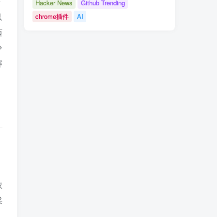
击
Hacker News
Github Trending
以
chrome插件
AI
迈
少
赛
依
采