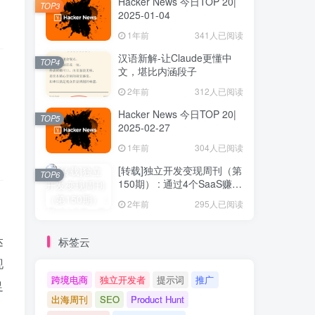
Hacker News 今日TOP 20|
TOP3
2025-01-04
1年前
341人已阅读
汉语新解-让Claude更懂中
TOP4
文，堪比内涵段子
2年前
312人已阅读
Hacker News 今日TOP 20|
TOP5
2025-02-27
1年前
304人已阅读
[转载]独立开发变现周刊（第
TOP6
150期） : 通过4个SaaS赚取
40万欧元
2年前
295人已阅读
达
标签云
现
跨境电商
独立开发者
提示词
推广
足
出海周刊
SEO
Product Hunt