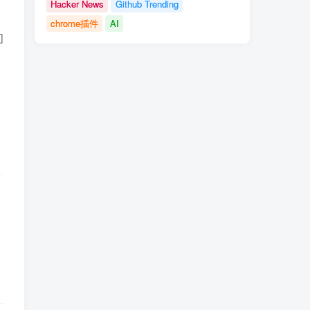
Hacker News
Github Trending
chrome插件
AI
间