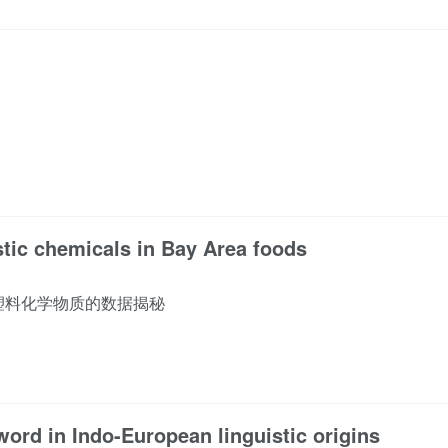
astic chemicals in Bay Area foods
塑料化学物质的数据揭秘
word in Indo-European linguistic origins