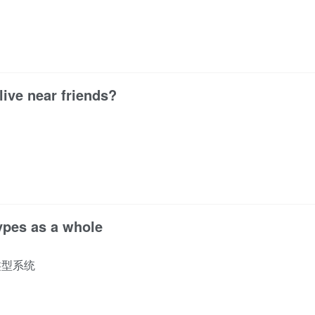
live near friends?
ypes as a whole
类型系统