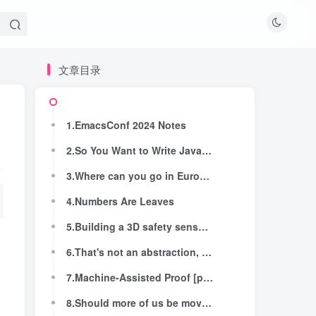
文章目录
文章目录
1.EmacsConf 2024 Notes
1.EmacsConf 2024 Notes
2.So You Want to Write Java in Neovim
2.So You Want to Write Java in Neovim
3.Where can you go in Europe by train in 8h?
3.Where can you go in Europe by train in 8h?
4.Numbers Are Leaves
4.Numbers Are Leaves
5.Building a 3D safety sensor with Rust
5.Building a 3D safety sensor with Rust
6.That's not an abstraction, that's a layer of indirection
6.That's not an abstraction, that's a layer of indirection
7.Machine-Assisted Proof [pdf]
7.Machine-Assisted Proof [pdf]
8.Should more of us be moving to live near friends?
8.Should more of us be moving to live near friends?