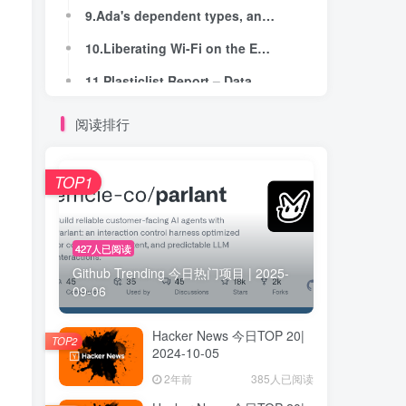
9.Ada's dependent types, and its types as a whole
9.Ada's dependent types, and its types as a whole
10.Liberating Wi-Fi on the ESP32
10.Liberating Wi-Fi on the ESP32
11.Plasticlist Report – Data on plastic chemicals in Bay Area foods
11.Plasticlist Report – Data on plastic chemicals in Bay Area foods
12.Ancient genomes provide final word in Indo-European linguistic origins
12.Ancient genomes provide final word in Indo-European linguistic origins
阅读排行
13.PermitFlow (YC W22) Is Hiring Senior/Staff Engineers in NYC
13.PermitFlow (YC W22) Is Hiring Senior/Staff Engineers in NYC
14.Scale Model of Boeing 777-300ER, Made from Manila Folders
14.Scale Model of Boeing 777-300ER, Made from Manila Folders
TOP1
15.TSMC's Arizona Plant to Start Making Advanced Chips
15.TSMC's Arizona Plant to Start Making Advanced Chips
16.Casual Viewing – Why Netflix looks like that
16.Casual Viewing – Why Netflix looks like that
427人已阅读
Github Trending 今日热门项目 | 2025-
17.PCIe trouble with 4TB Crucial T500 NVMe SSD for >1 power cycle on MSI PRO X670-P
17.PCIe trouble with 4TB Crucial T500 NVMe SSD for >1 power cycle on MSI PRO X670-P
09-06
18.Spotify Shuts Down ‘Unwrapped’ Artist Royalty Calculator with Legal Threats
18.Spotify Shuts Down ‘Unwrapped’ Artist Royalty Calculator with Legal Threats
用
Hacker News 今日TOP 20|
19.Dexterity assessment of hospital workers: prospective comparative study
19.Dexterity assessment of hospital workers: prospective comparative study
TOP2
2024-10-05
20.Libobscura: Cameras Are Difficult
20.Libobscura: Cameras Are Difficult
2年前
385人已阅读