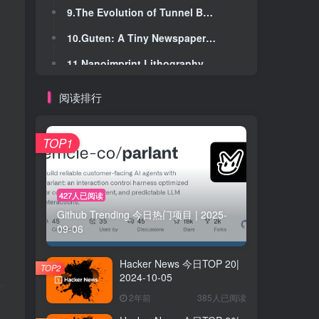
9.The Evolution of Tunnel Boring Machines (2023)
9.The Evolution of Tunnel Boring Machines (2023)
10.Guten: A Tiny Newspaper Printer
10.Guten: A Tiny Newspaper Printer
11.Nanoimprint Lithography Aims to Take on EUV
11.Nanoimprint Lithography Aims to Take on EUV
12.Self Unhelped
12.Self Unhelped
阅读排行
13.Counterculture legend who invented bell-bottom jeans dies at 84
13.Counterculture legend who invented bell-bottom jeans dies at 84
14.Back to basics: Why we chose long-polling over websockets
14.Back to basics: Why we chose long-polling over websockets
TOP1
15.2024: A Record-Breaking Year for the Ocean Cleanup
15.2024: A Record-Breaking Year for the Ocean Cleanup
16.Combining 15s interval whole-sky-camera photos to form a 4y spanning keogram
16.Combining 15s interval whole-sky-camera photos to form a 4y spanning keogram
427人已阅读
Github Trending 今日热门项目 | 2025-
17.Wildcard: Customize HN using a spreadsheet view
17.Wildcard: Customize HN using a spreadsheet view
09-06
18.Documenting an 1115 ft radio tower climb
18.Documenting an 1115 ft radio tower climb
Hacker News 今日TOP 20|
19.University of Alabama Engineer Pioneers New Process for Recycling Plastics
19.University of Alabama Engineer Pioneers New Process for Recycling Plastics
TOP2
2024-10-05
20.Olympians turn to OnlyFans to fund dreams due to 'broken' finance system (2024)
20.Olympians turn to OnlyFans to fund dreams due to 'broken' finance system (2024)
2年前
385人已阅读