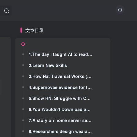
文章目录
文章目录
1.The day I taught AI to read code like a Senior Developer
1.The day I taught AI to read code like a Senior Developer
2.Learn New Skills
2.Learn New Skills
3.How Nat Traversal Works (2020)
3.How Nat Traversal Works (2020)
4.Supernovae evidence for foundational change to cosmological models
4.Supernovae evidence for foundational change to cosmological models
5.Show HN: Struggle with CSS Flexbox? This Playground Is for You
5.Show HN: Struggle with CSS Flexbox? This Playground Is for You
6.You Wouldn't Download an AI
6.You Wouldn't Download an AI
7.A story on home server security
7.A story on home server security
8.Researchers design wearable tech that can sense glucose levels more accurately
8.Researchers design wearable tech that can sense glucose levels more accurately