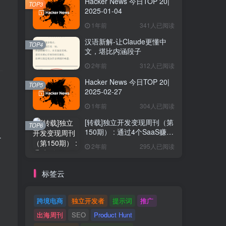
Hacker News 今日TOP 20|
TOP3
2025-01-04
1年前
341人已阅读
汉语新解-让Claude更懂中
TOP4
文，堪比内涵段子
2年前
312人已阅读
Hacker News 今日TOP 20|
TOP5
2025-02-27
1年前
304人已阅读
[转载]独立开发变现周刊（第
TOP6
150期） : 通过4个SaaS赚取
T
40万欧元
2年前
295人已阅读
标签云
跨境电商
独立开发者
提示词
推广
出海周刊
SEO
Product Hunt