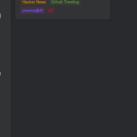
Hacker News
Github Trending
chrome插件
AI
间
的