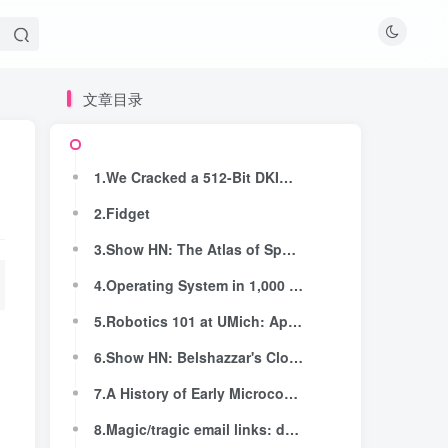
文章目录
文章目录
1.We Cracked a 512-Bit DKIM Key for Less Than $8 in the Cloud
1.We Cracked a 512-Bit DKIM Key for Less Than $8 in the Cloud
2.Fidget
2.Fidget
3.Show HN: The Atlas of Space
3.Show HN: The Atlas of Space
4.Operating System in 1,000 Lines – Intro
4.Operating System in 1,000 Lines – Intro
5.Robotics 101 at UMich: Applied numerical linear algebra as intro linear algebra
5.Robotics 101 at UMich: Applied numerical linear algebra as intro linear algebra
6.Show HN: Belshazzar's Clock, luminous paint night clock
6.Show HN: Belshazzar's Clock, luminous paint night clock
7.A History of Early Microcontrollers, Part 1: Calculator Chips Came First (2022)
7.A History of Early Microcontrollers, Part 1: Calculator Chips Came First (2022)
8.Magic/tragic email links: don't make them the only option
8.Magic/tragic email links: don't make them the only option