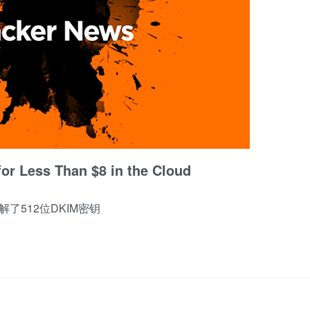
or Less Than $8 in the Cloud
了512位DKIM密钥