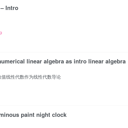
– Intro
p
umerical linear algebra as intro linear algebra
数值线性代数作为线性代数导论
minous paint night clock