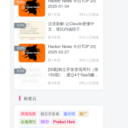
Hacker News 今日TOP 20|
TOP3
2025-01-04
1年前
343人已阅读
汉语新解-让Claude更懂中
TOP4
文，堪比内涵段子
2年前
312人已阅读
Hacker News 今日TOP 20|
TOP5
2025-02-27
1年前
306人已阅读
[转载]独立开发变现周刊（第
TOP6
150期） : 通过4个SaaS赚取
40万欧元
2年前
295人已阅读
标签云
跨境电商
独立开发者
提示词
推广
出海周刊
SEO
Product Hunt