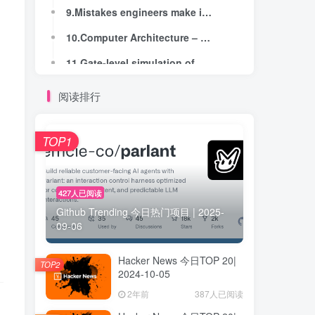
9.Mistakes engineers make in large established codebases
9.Mistakes engineers make in large established codebases
10.Computer Architecture – Michael Flynn (2007)
10.Computer Architecture – Michael Flynn (2007)
11.Gate-level simulation of ASIC in browser
11.Gate-level simulation of ASIC in browser
12.Who killed the rave? Late-night dancing falls into global decline
12.Who killed the rave? Late-night dancing falls into global decline
阅读排行
13.Learning Synths
13.Learning Synths
14.Modern Treasury (YC S18) Is Hiring a Payments Engineering Manager
14.Modern Treasury (YC S18) Is Hiring a Payments Engineering Manager
TOP1
15.Show HN: Tramway SDK – An unholy union between Half-Life and Morrowind engines
15.Show HN: Tramway SDK – An unholy union between Half-Life and Morrowind engines
16.How to Debounce a Contact (2014)
16.How to Debounce a Contact (2014)
427人已阅读
Github Trending 今日热门项目 | 2025-
17.A day in the life of a prolific voice phishing crew
17.A day in the life of a prolific voice phishing crew
09-06
18.Servo Revival: 2023-2024
18.Servo Revival: 2023-2024
Hacker News 今日TOP 20|
19.Schola Latina Europæa and Universalis
19.Schola Latina Europæa and Universalis
TOP2
2024-10-05
20.Show HN: HipScript – Run CUDA in the browser with WebAssembly and WebGPU
20.Show HN: HipScript – Run CUDA in the browser with WebAssembly and WebGPU
2年前
387人已阅读