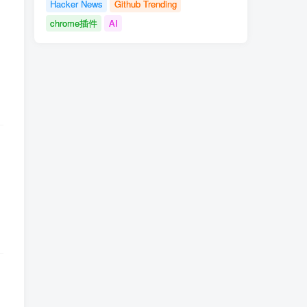
Hacker News
Github Trending
chrome插件
AI